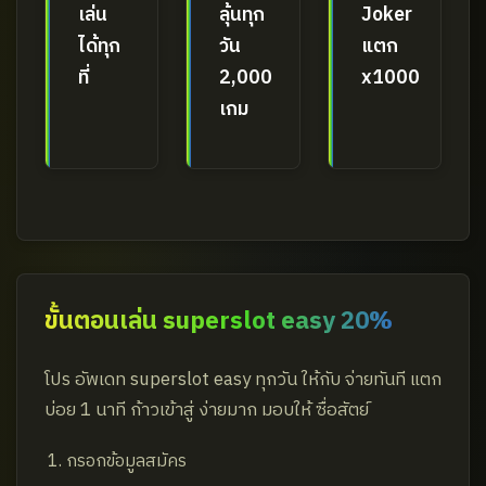
เล่น
ลุ้นทุก
Joker
ได้ทุก
วัน
แตก
ที่
2,000
x1000
เกม
ขั้นตอนเล่น superslot easy 20%
โปร อัพเดท superslot easy ทุกวัน ให้กับ จ่ายทันที แตก
บ่อย 1 นาที ก้าวเข้าสู่ ง่ายมาก มอบให้ ซื่อสัตย์
กรอกข้อมูลสมัคร