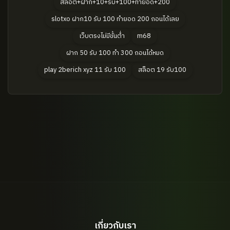
สล็อต+ฝาก+10+รับ+100+ทำยอด+200
slotxo ฝาก10 รับ 100 ทำยอด 200 ถอนได้เลย
เว็บตรงไม่มีขั้นต่ำ
m68
ฝาก 50 รับ 100 ทํา 300 ถอนได้หมด
play 2berich xyz 11 รับ 100
สล็อต 19 รับ100
เกี่ยวกับเรา