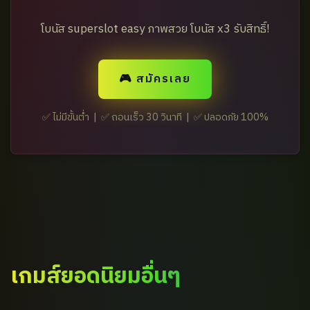
โบนัส superslot easy ภาพสวย โบนัส x3 รับสิทธิ์!
🎮 สมัครเลย
✅ ไม่มีขั้นต่ำ | ✅ ถอนเร็ว 30 วินาที | ✅ ปลอดภัย 100%
เกมส์ยอดนิยมอื่นๆ