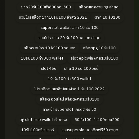
ฝาก20รับ100ทํา600ถอน300
สล็อตแตกง่าย pg ล่าสุด
รวมโปรสล็อตฝาก10รับ100 ล่าสุด 2021
ฝาก 18 รับ100
superslot wallet ฝาก 10 รับ 100
รวมโปร ฝาก 20 รับ100 วอ เลท ล่าสุด
สล็อต สมัคร 10 ได้ 100 วอ เลท
สล็อตpg 10รับ100
10รับ100 ทํา 300 wallet
slot epicwin ฝาก10รับ100
slot 456
ฝาก 10 รับ 100 วันนี้
19 รับ100 ทํา 300 wallet
โปรสล็อต สมาชิกใหม่ ฝาก 1 รับ 100 2022
สล็อต ออนไลน์ สล็อตฝาก10รับ100
ทางเข้า superslot เครดิตฟรี 50
pg slot true wallet เว็บตรง
50รับ100 ทํา 400ถอน200
10รับ100ทวิตเตอร์
รวมsuperslot เครดิตฟรี50 ล่าสุด