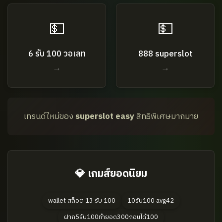
💵
💵
6 รับ 100 วอเลท
888 superslot
→
→
เทรนด์ใหม่ของ
superslot easy
สิทธิพิเศษมากมาย
💎 เกมส์ยอดนิยม
wallet สล็อต 13 รับ 100
10รับ100 avg42
ฝาก5รับ100ทํายอด300ถอนได้100