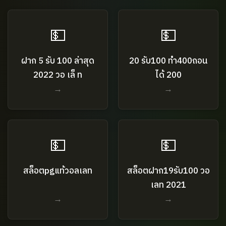
💵
💵
ฝาก 5 รับ 100 ล่าสุด
20 รับ100 ทำ400ถอน
2022 วอ เล็ ท
ได้ 200
→
→
💵
💵
สล็อตpgแท้วอลเลท
สล็อตฝาก19รับ100 วอ
เลท 2021
→
→