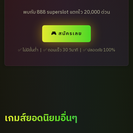
พบกับ 888 superslot แตกไว 20,000 ด่วน
🎮 สมัครเลย
✅ ไม่มีขั้นต่ำ | ✅ ถอนเร็ว 30 วินาที | ✅ ปลอดภัย 100%
เกมส์ยอดนิยมอื่นๆ