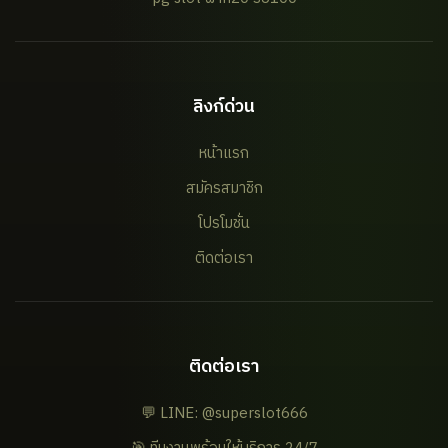
ลิงก์ด่วน
หน้าแรก
สมัครสมาชิก
โปรโมชั่น
ติดต่อเรา
ติดต่อเรา
💬 LINE: @superslot666