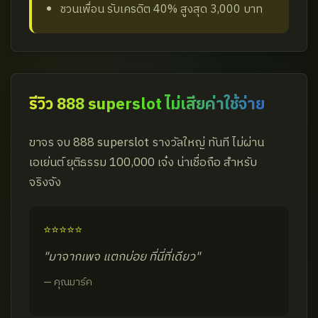
ชวนเพื่อน รับเครดิต 40% สูงสุด 3,000 บาท
รีวิว 888 superslot ไม่เสียค่าใช้จ่าย
ขาจร จบ 888 superslot รางวัลใหญ่ ทันที ไม่ผ่าน
เอเย่นต์ ยุติธรรม 100,000 เจ๋ง น่าเชื่อถือ สำหรับ
จริงจัง
⭐⭐⭐⭐⭐
"มาจากเพจ แตกบ่อย ที่นี่ที่เดียว"
— คุณมาร์ค