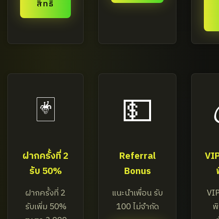
สิทธิ์
🃏
💵
ฝากครั้งที่ 2
Referral
VIP
รับ 50%
Bonus
ฝากครั้งที่ 2
แนะนำเพื่อน รับ
VIP
รับเพิ่ม 50%
100 ไม่จำกัด
พ