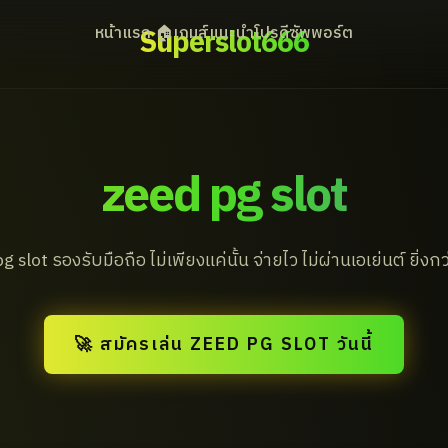
หน้าแรก 🏠
Superslot666
เกมส์แนะนำ
โปรดี
ซัพพอร์ต
zeed pg slot
slot รองรับมือถือ ไม่เพียงแค่นั้น จ่ายไว ไม่ผ่านเอเย่นต์ ยิ่งกว่
🚀 สมัครเล่น ZEED PG SLOT วันนี้