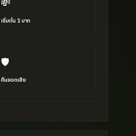
💸
เริ่มต้น 1 บาท
🛡️
คืนยอดเสีย