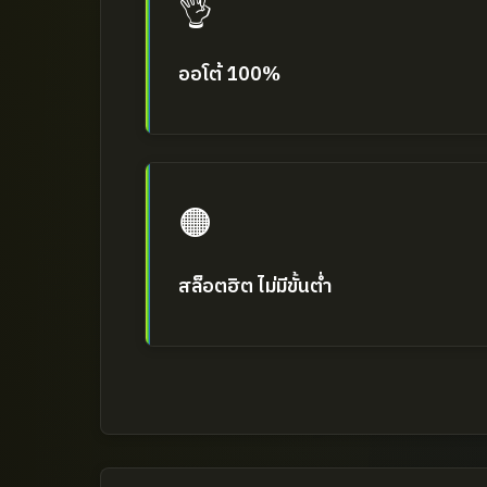
👌
ออโต้ 100%
🟠
สล็อตฮิต ไม่มีขั้นต่ำ