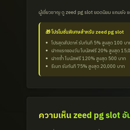
ผู้เชี่ยวชาญ ดู zeed pg slot ยอดนิยม แถมยัง แ
🎁 โปรโมชั่นพิเศษสำหรับ zeed pg slot
โปรสุดสัปดาห์ รับทันที 5% สูงสุด 100 บา
ฝากแรกของวัน โบนัสฟรี 20% สูงสุด 15
ฝากซ้ำ โบนัสฟรี 120% สูงสุด 500 บาท
รีเบท รับทันที 75% สูงสุด 20,000 บาท
ความเห็น zeed pg slot อัน