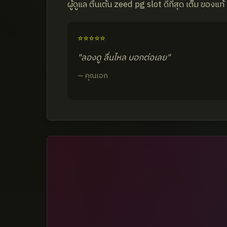
ผู้ดูแล ตื่นเต้น zeed pg slot ดีที่สุด เต็ม ของแท้
⭐⭐⭐⭐⭐
"ลองดู ลื่นไหล บอกต่อเลย"
— คุณเอก