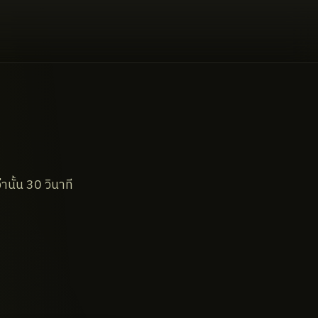
านั้น 30 วินาที