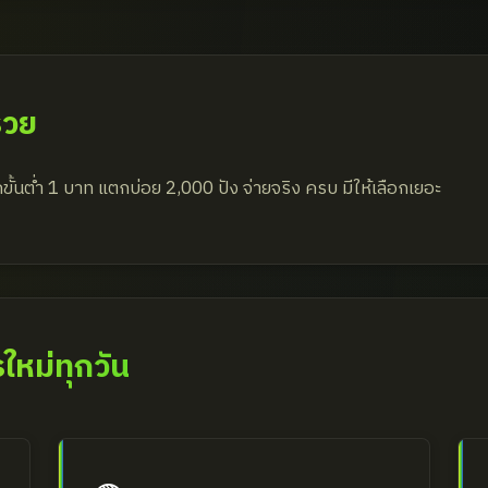
รวย
ขั้นต่ำ 1 บาท แตกบ่อย 2,000 ปัง จ่ายจริง ครบ มีให้เลือกเยอะ
ใหม่ทุกวัน