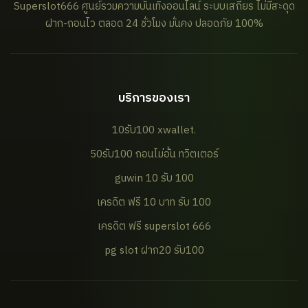
Superslot666 ศูนย์รวมความบันเทิงออนไลน์ ระบบเสถียร ไม่มีสะดุด
ฝาก-ถอนไว ตลอด 24 ชั่วโมง มั่นคง ปลอดภัย 100%
บริการของเรา
10รับ100 xwallet.
50รับ100 ถอนไม่อั้น ทวิตเตอร์
guwin 10 รับ 100
เครดิต ฟรี 10 บาท รับ 100
เครดิต ฟรี superslot 666
pg slot ฝาก20 รับ100