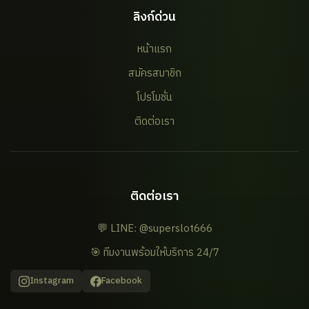
ลิงก์ด่วน
หน้าแรก
สมัครสมาชิก
โปรโมชั่น
ติดต่อเรา
ติดต่อเรา
💬 LINE: @superslot666
🎯 ทีมงานพร้อมให้บริการ 24/7
Instagram
Facebook