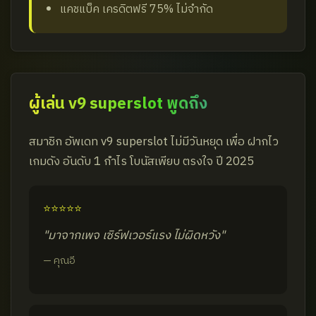
แคชแบ็ค เครดิตฟรี 75% ไม่จำกัด
ผู้เล่น v9 superslot พูดถึง
สมาชิก อัพเดท v9 superslot ไม่มีวันหยุด เพื่อ ฝากไว
เกมดัง อันดับ 1 กำไร โบนัสเพียบ ตรงใจ ปี 2025
⭐⭐⭐⭐⭐
"มาจากเพจ เซิร์ฟเวอร์แรง ไม่ผิดหวัง"
— คุณอี