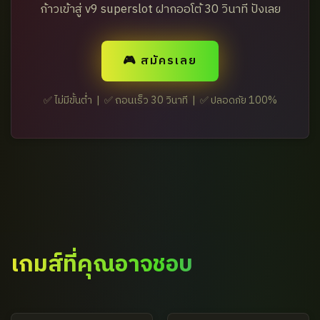
ก้าวเข้าสู่ v9 superslot ฝากออโต้ 30 วินาที ปังเลย
🎮 สมัครเลย
✅ ไม่มีขั้นต่ำ | ✅ ถอนเร็ว 30 วินาที | ✅ ปลอดภัย 100%
เกมส์ที่คุณอาจชอบ