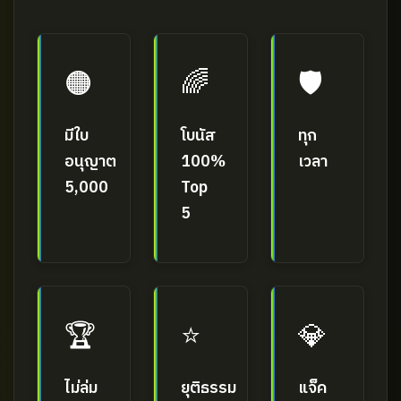
🟠
🌈
🛡️
มีใบ
โบนัส
ทุก
อนุญาต
100%
เวลา
5,000
Top
5
🏆
⭐
💎
ไม่ล่ม
ยุติธรรม
แจ็ค