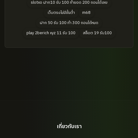
slotxo ฝาก10 รับ 100 ทำยอด 200 ถอนได้เลย
เว็บตรงไม่มีขั้นต่ำ
m68
ฝาก 50 รับ 100 ทํา 300 ถอนได้หมด
play 2berich xyz 11 รับ 100
สล็อต 19 รับ100
เกี่ยวกับเรา