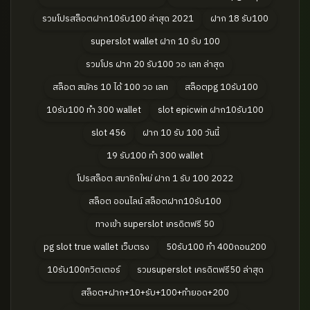
รวมโปรสล็อตฝาก10รับ100 ล่าสุด 2021
ฝาก 18 รับ100
superslot wallet ฝาก 10 รับ 100
รวมโปร ฝาก 20 รับ100 วอ เลท ล่าสุด
สล็อต สมัคร 10 ได้ 100 วอ เลท
สล็อตpg 10รับ100
10รับ100 ทํา 300 wallet
slot epicwin ฝาก10รับ100
slot 456
ฝาก 10 รับ 100 วันนี้
19 รับ100 ทํา 300 wallet
โปรสล็อต สมาชิกใหม่ ฝาก 1 รับ 100 2022
สล็อต ออนไลน์ สล็อตฝาก10รับ100
ทางเข้า superslot เครดิตฟรี 50
pg slot true wallet เว็บตรง
50รับ100 ทํา 400ถอน200
10รับ100ทวิตเตอร์
รวมsuperslot เครดิตฟรี50 ล่าสุด
สล็อต+ฝาก+10+รับ+100+ทำยอด+200