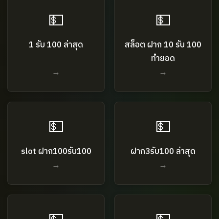
💵
💵
1 รับ 100 ล่าสุด
สล็อต ฝาก 10 รับ 100
ทำยอด
→
→
💵
💵
slot ฝาก100รับ100
ฝาก3รับ100 ล่าสุด
→
→