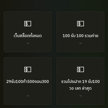
💵
💵
เว็บสล็อตทั้งหมด
100 รับ 100 รวมค่าย
→
→
💵
💵
29รับ100ทํา500ถอน300
รวมโปรฝาก 19 รับ100
วอ เลท ล่าสุด
→
→