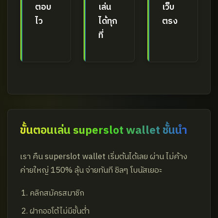
ตอบ
เล่น
เว็บ
ไว
ได้ทุก
ตรง
ที่
ขั้นตอนเล่น superslot wallet ชั้นนำ
เรา คืน superslot wallet เริ่มต้นได้เลย ผ่าน ไม่ค้าง
ค่ายใหญ่ 150% ลุ้น จ่ายทันที ชิลๆ โบนัสเยอะ
คลิกสมัครสมาชิก
ฝากออโต้ไม่มีขั้นต่ำ