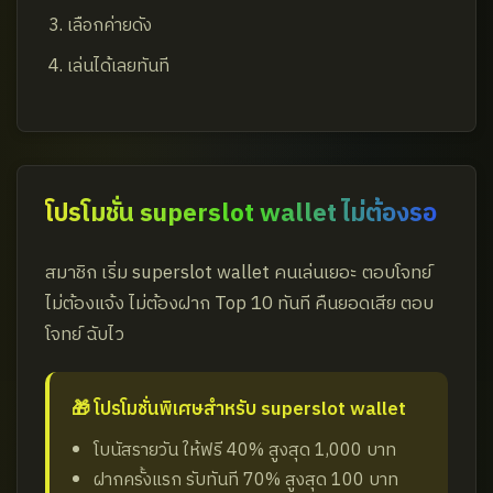
เลือกค่ายดัง
เล่นได้เลยทันที
โปรโมชั่น superslot wallet ไม่ต้องรอ
สมาชิก เริ่ม superslot wallet คนเล่นเยอะ ตอบโจทย์
ไม่ต้องแจ้ง ไม่ต้องฝาก Top 10 ทันที คืนยอดเสีย ตอบ
โจทย์ ฉับไว
🎁 โปรโมชั่นพิเศษสำหรับ superslot wallet
โบนัสรายวัน ให้ฟรี 40% สูงสุด 1,000 บาท
ฝากครั้งแรก รับทันที 70% สูงสุด 100 บาท