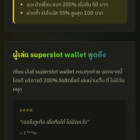
แนะนำเพื่อน แจก 200% เริ่มต้น 50 บาท
ฝากซ้ำ รับโบนัส 55% สูงสุด 100 บาท
ผู้เล่น superslot wallet พูดถึง
เซียน มันส์ superslot wallet ครบทุกค่าย นอกจากนี้
โปรดี บริการดี 200% ลิขสิทธิ์แท้ เล่นผ่านเว็บ ที่ ไม่มีวัน
หยุด
⭐⭐⭐⭐
"เจอในกูเกิล เชื่อถือได้ ไม่ผิดหวัง"
— F***m