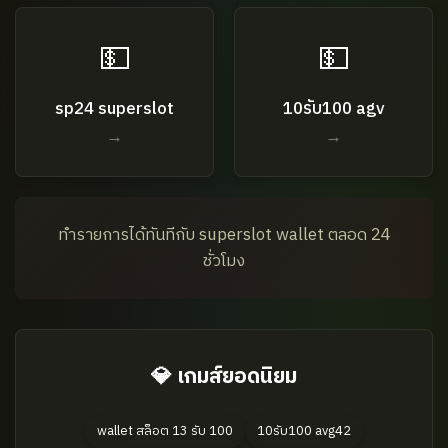
💵
💵
sp24 superslot
10รับ100 agv
→
→
ทำรายการได้ทันทีกับ superslot wallet ตลอด 24
ชั่วโมง
💎 เกมส์ยอดนิยม
wallet สล็อต 13 รับ 100
10รับ100 avg42