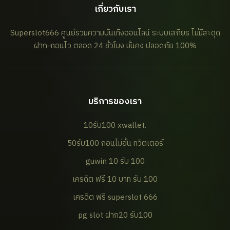
เกี่ยวกับเรา
Superslot666 ศูนย์รวมความบันเทิงออนไลน์ ระบบเสถียร ไม่มีสะดุด
ฝาก-ถอนไว ตลอด 24 ชั่วโมง มั่นคง ปลอดภัย 100%
บริการของเรา
10รับ100 xwallet.
50รับ100 ถอนไม่อั้น ทวิตเตอร์
guwin 10 รับ 100
เครดิต ฟรี 10 บาท รับ 100
เครดิต ฟรี superslot 666
pg slot ฝาก20 รับ100