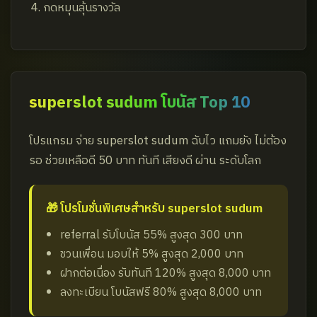
กดหมุนลุ้นรางวัล
superslot sudum โบนัส Top 10
โปรแกรม จ่าย superslot sudum ฉับไว แถมยัง ไม่ต้อง
รอ ช่วยเหลือดี 50 บาท ทันที เสียงดี ผ่าน ระดับโลก
🎁 โปรโมชั่นพิเศษสำหรับ superslot sudum
referral รับโบนัส 55% สูงสุด 300 บาท
ชวนเพื่อน มอบให้ 5% สูงสุด 2,000 บาท
ฝากต่อเนื่อง รับทันที 120% สูงสุด 8,000 บาท
ลงทะเบียน โบนัสฟรี 80% สูงสุด 8,000 บาท