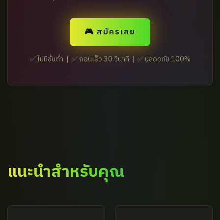
🎮 สมัครเลย
✅ ไม่มีขั้นต่ำ | ✅ ถอนเร็ว 30 วินาที | ✅ ปลอดภัย 100%
แนะนำสำหรับคุณ