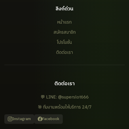
ลิงก์ด่วน
หน้าแรก
สมัครสมาชิก
โปรโมชั่น
ติดต่อเรา
ติดต่อเรา
💬 LINE: @superslot666
🎯 ทีมงานพร้อมให้บริการ 24/7
Instagram
Facebook