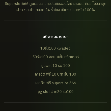
Superslot666 ศูนย์รวมความบันเทิงออนไลน์ ระบบเสถียร ไม่มีสะดุด
ฝาก-ถอนไว ตลอด 24 ชั่วโมง มั่นคง ปลอดภัย 100%
บริการของเรา
10รับ100 xwallet.
50รับ100 ถอนไม่อั้น ทวิตเตอร์
guwin 10 รับ 100
เครดิต ฟรี 10 บาท รับ 100
เครดิต ฟรี superslot 666
pg slot ฝาก20 รับ100