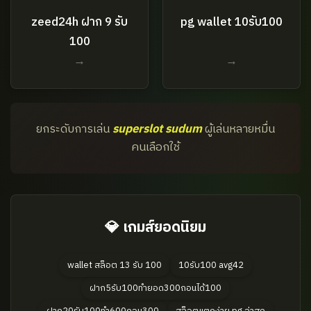
zeed24h ฝาก 9 รับ
pg wallet 10รับ100
100
→
→
ยกระดับการเล่น
superslot sudum
ผู้เล่นหลายหมื่น
คนเลือกใช้
💎 เกมส์ยอดนิยม
wallet สล็อต 13 รับ 100
10รับ100 avg42
ฝาก5รับ100ทํายอด300ถอนได้100