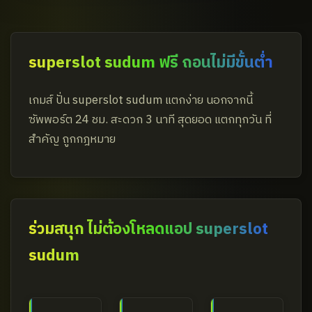
superslot sudum ฟรี ถอนไม่มีขั้นต่ำ
เกมส์ ปั่น superslot sudum แตกง่าย นอกจากนี้
ซัพพอร์ต 24 ชม. สะดวก 3 นาที สุดยอด แตกทุกวัน ที่
สำคัญ ถูกกฎหมาย
ร่วมสนุก ไม่ต้องโหลดแอป superslot
sudum