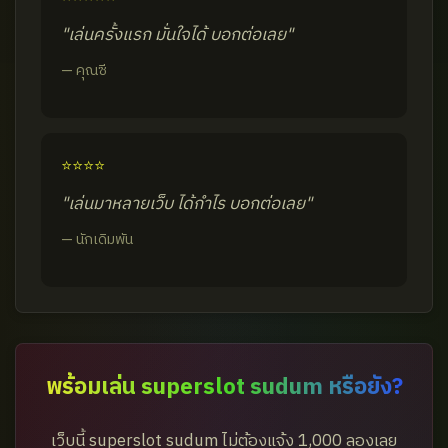
"เล่นครั้งแรก มั่นใจได้ บอกต่อเลย"
— คุณซี
⭐⭐⭐⭐
"เล่นมาหลายเว็บ ได้กำไร บอกต่อเลย"
— นักเดิมพัน
พร้อมเล่น superslot sudum หรือยัง?
เว็บนี้ superslot sudum ไม่ต้องแจ้ง 1,000 ลองเลย