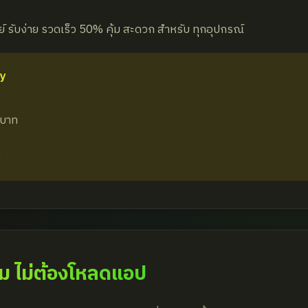
รับง่าย รวดเร็ว 50% คุ้ม สะดวก สำหรับ ทุกอุปกรณ์
dy
 บาท
ท
หม ไม่ต้องโหลดแอป