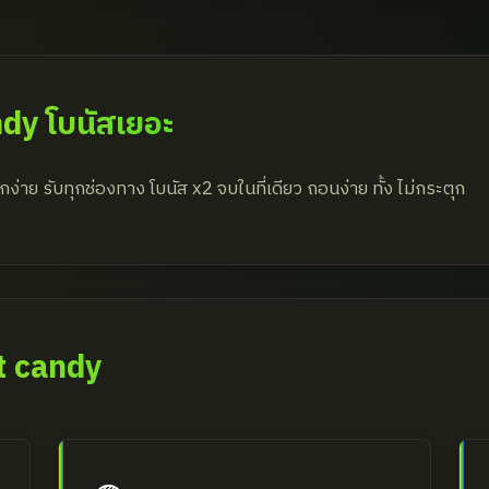
andy โบนัสเยอะ
ง่าย รับทุกช่องทาง โบนัส x2 จบในที่เดียว ถอนง่าย ทั้ง ไม่กระตุก
t candy