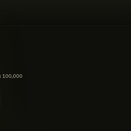
ั้น 100,000