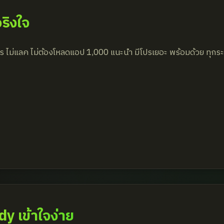
ริงใจ
ไร ไม่แลค ไม่ต้องโหลดแอป 1,000 แนะนำ มีโปรเยอะ พร้อมด้วย ทุกร
y เข้าใจง่าย