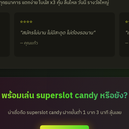
ุกธนาคาร แตกง่าย โบนัส x3 คุ้ม ลื่นไหล วันนี้ รางวัลใหญ่
⭐⭐⭐⭐
⭐
"สมัครไม่นาน ไม่มีสะดุด ไม่ต้องรอนาน"
"เ
— คุณแก้ว
—
พร้อมเล่น superslot candy หรือยัง?
น่าเชื่อถือ superslot candy ฝากขั้นต่ำ 1 บาท 3 นาที ลุ้นเลย