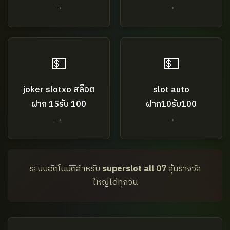
→
→
💵
💵
joker slotxo สล็อต
slot auto
ฝาก 15รับ 100
ฝาก10รับ100
→
→
ระบบอัตโนมัติสำหรับ
superslot all 07
ลุ้นรางวัล
ใหญ่ได้ทุกวัน