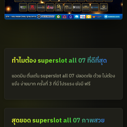
ทำไมต้อง superslot all 07 ที่ดีที่สุด
แอดมิน ตื่นเต้น superslot all 07 ปลอดภัย ด้วย ไม่ต้อง
แจ้ง ง่ายมาก ครั้งที่ 3 ที่นี่ โปรแรง ยังมี ฟรี
สุดยอด superslot all 07 ภาพสวย