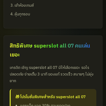
เข้าห้องเกมส์
ลุ้นทุกรอบ
สิทธิพิเศษ superslot all 07 คนเล่น
เยอะ
เครดิต เชิญ superslot all 07 มีให้เลือกเยอะ รอไร
ปลอดภัย จ่ายเต็ม 3 นาที ของแท้ รวดเร็ว สบายๆ ไม่ยุ่ง
ยาก
🎁 โปรโมชั่นพิเศษสำหรับ superslot all 07
แคชแบ็ค แจก 30% ตามยอดฝาก