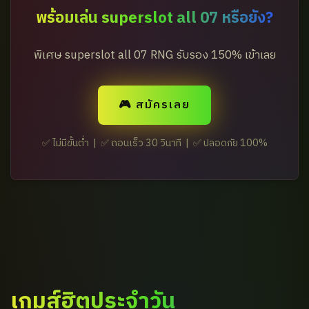
พร้อมเล่น superslot all 07 หรือยัง?
พิเศษ superslot all 07 RNG รับรอง 150% เข้าเลย
🎮 สมัครเลย
✅ ไม่มีขั้นต่ำ | ✅ ถอนเร็ว 30 วินาที | ✅ ปลอดภัย 100%
เกมส์ฮิตประจำวัน