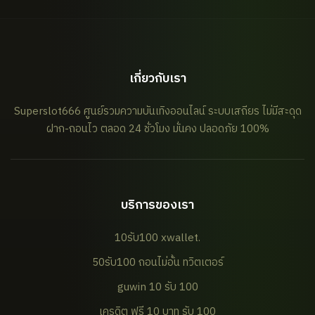
เกี่ยวกับเรา
Superslot666 ศูนย์รวมความบันเทิงออนไลน์ ระบบเสถียร ไม่มีสะดุด
ฝาก-ถอนไว ตลอด 24 ชั่วโมง มั่นคง ปลอดภัย 100%
บริการของเรา
10รับ100 xwallet.
50รับ100 ถอนไม่อั้น ทวิตเตอร์
guwin 10 รับ 100
เครดิต ฟรี 10 บาท รับ 100