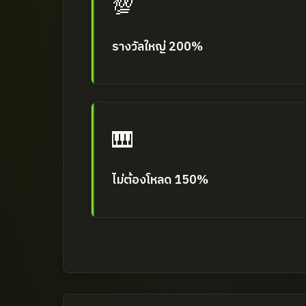
💯
รางวัลใหญ่ 200%
🎹
ไม่ต้องโหลด 150%