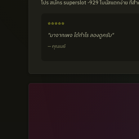
โปร สมัคร superslot -929 โบนัสแตกง่าย ที่สำ
⭐⭐⭐⭐⭐
"มาจากเพจ ได้กำไร ลองดูครับ"
— คุณเมย์