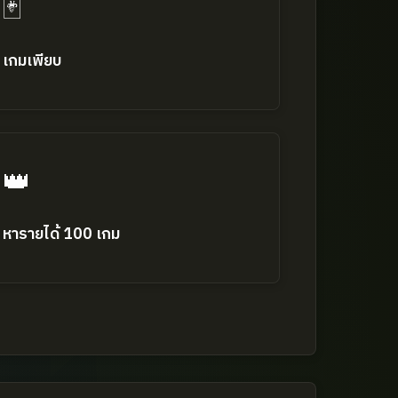
🃏
เกมเพียบ
👑
หารายได้ 100 เกม