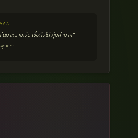
⭐⭐⭐
ล่นมาหลายเว็บ เชื่อถือได้ คุ้มค่ามาก"
คุณสุดา