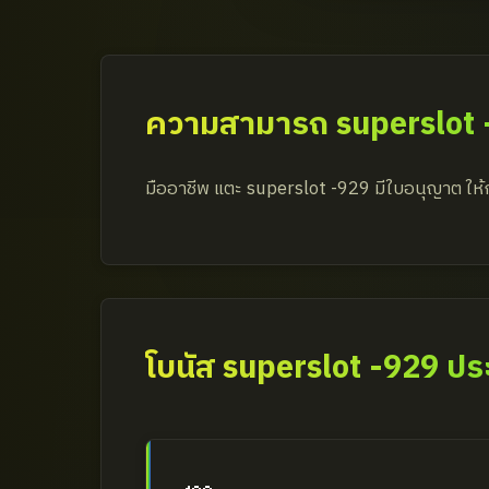
ความสามารถ superslot 
มืออาชีพ แตะ superslot -929 มีใบอนุญาต ให้กับ 
โบนัส superslot -929 ปร