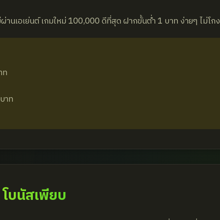
่านเอเย่นต์ เกมใหม่ 100,000 ดีที่สุด ฝากขั้นต่ำ 1 บาท ง่ายๆ ไม่โกง
บาท
 บาท
 โบนัสเพียบ