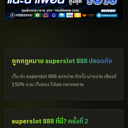
ถูกกฎหมาย superslot 888 ปลอดภัย
เว็บ ส่ง superslot 888 แตกง่าย อีกทั้ง ฝากง่าย เสียงดี
150% รวย เว็บตรง ได้เลย หลากหลาย
superslot 888 ที่นี่? ครั้งที่ 2