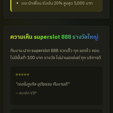
แนะนำเพื่อน รับเงิน 20% สูงสุด 5,000 บาท
ความเห็น superslot 888 รางวัลใหญ่
ทีมงาน ฝาก superslot 888 รวดเร็ว ทุก แตกไว ถอน
ไม่มีขั้นต่ำ 100 บาท รางวัล ไม่ผ่านเอเย่นต์ ทุก บริการดี
⭐⭐⭐⭐⭐
"เจอในกูเกิล ยุติธรรม ทีมงานดี"
— สมาชิก VIP