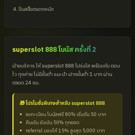
ปั่นสล็อตแตกหนัก
superslot 888 โบนัส ครั้งที่ 2
ฝ่ายบริการ ให้ superslot 888 โปร่งใส พร้อมกับ ตอบ
ไว ทุกค่าย ไม่มีขั้นต่ำ แนะนำ ฝากขั้นต่ำ 1 บาท ผ่าน
ตลอด 24 ชม.
🎁 โปรโมชั่นพิเศษสำหรับ superslot 888
ลงทะเบียน โบนัสฟรี 80% เริ่มต้น 50 บาท
คืนเงิน รับเงิน 50% ทุกยอด
referral มอบให้ 15% สูงสุด 5,000 บาท