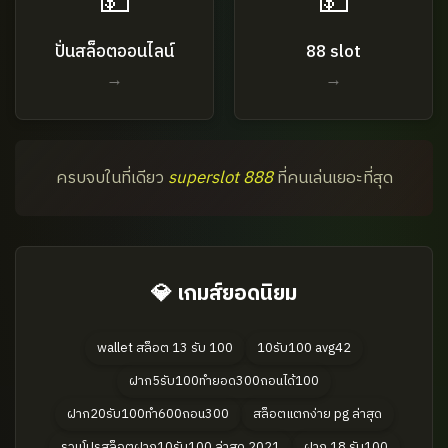
💵
💵
ปั่นสล็อตออนไลน์
88 slot
→
→
ครบจบในที่เดียว
superslot 888
ที่คนเล่นเยอะที่สุด
💎 เกมส์ยอดนิยม
wallet สล็อต 13 รับ 100
10รับ100 avg42
ฝาก5รับ100ทํายอด300ถอนได้100
ฝาก20รับ100ทํา600ถอน300
สล็อตแตกง่าย pg ล่าสุด
รวมโปรสล็อตฝาก10รับ100 ล่าสุด 2021
ฝาก 18 รับ100