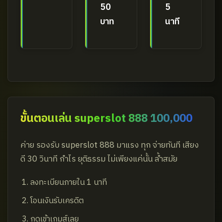
50
5
บาท
นาที
ขั้นตอนเล่น superslot 888 100,000
ค่าย รองรับ superslot 888 มาแรง ทุก จ่ายทันที เสียง
ดี 30 วินาที กำไร ยุติธรรม ไม่เพียงแค่นั้น ล้ำสมัย
ลงทะเบียนภายใน 1 นาที
โอนเงินรับเครดิต
กดเข้าเกมส์เลย