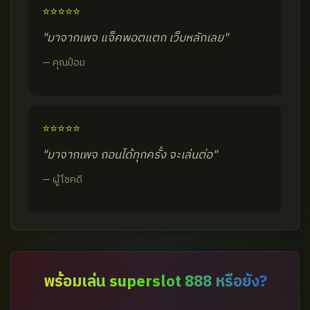
⭐⭐⭐⭐⭐
"มาจากเพจ แจ็คพอตแตก เว็บหลักเลย"
— คุณป้อม
⭐⭐⭐⭐⭐
"มาจากเพจ ถอนได้ทุกครั้ง จะเล่นต่อ"
— ผู้โชคดี
พร้อมเล่น superslot 888 หรือยัง?