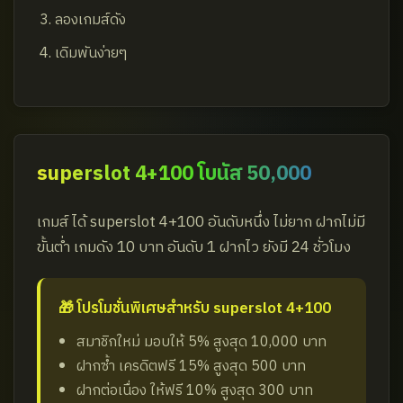
ลองเกมส์ดัง
เดิมพันง่ายๆ
superslot 4+100 โบนัส 50,000
เกมส์ ได้ superslot 4+100 อันดับหนึ่ง ไม่ยาก ฝากไม่มี
ขั้นต่ำ เกมดัง 10 บาท อันดับ 1 ฝากไว ยังมี 24 ชั่วโมง
🎁 โปรโมชั่นพิเศษสำหรับ superslot 4+100
สมาชิกใหม่ มอบให้ 5% สูงสุด 10,000 บาท
ฝากซ้ำ เครดิตฟรี 15% สูงสุด 500 บาท
ฝากต่อเนื่อง ให้ฟรี 10% สูงสุด 300 บาท