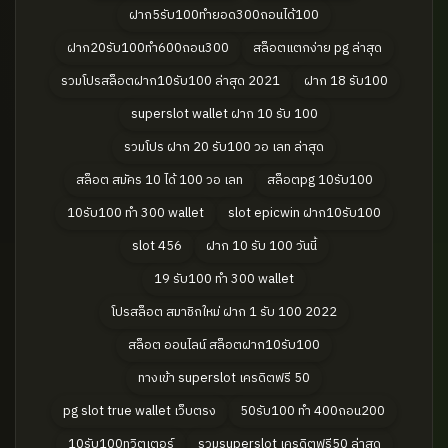
ฝาก5รับ100ทํายอด300ถอนได้100
ฝาก20รับ100ทํา600ถอน300
สล็อตแตกง่าย pg ล่าสุด
รวมโปรสล็อตฝาก10รับ100 ล่าสุด 2021
ฝาก 18 รับ100
superslot wallet ฝาก 10 รับ 100
รวมโปร ฝาก 20 รับ100 วอ เลท ล่าสุด
สล็อต สมัคร 10 ได้ 100 วอ เลท
สล็อตpg 10รับ100
10รับ100 ทํา 300 wallet
slot epicwin ฝาก10รับ100
slot 456
ฝาก 10 รับ 100 วันนี้
19 รับ100 ทํา 300 wallet
โปรสล็อต สมาชิกใหม่ ฝาก 1 รับ 100 2022
สล็อต ออนไลน์ สล็อตฝาก10รับ100
ทางเข้า superslot เครดิตฟรี 50
pg slot true wallet เว็บตรง
50รับ100 ทํา 400ถอน200
10รับ100ทวิตเตอร์
รวมsuperslot เครดิตฟรี50 ล่าสุด