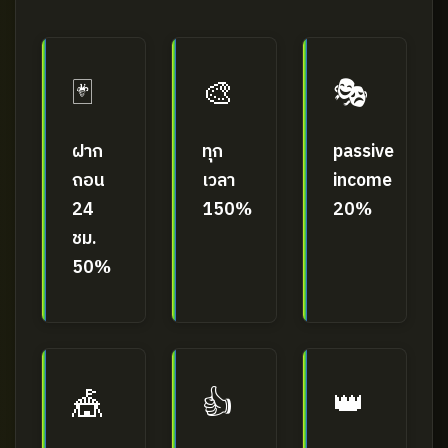
🃏
🎨
🎭
ฝาก
ทุก
passive
ถอน
เวลา
income
24
150%
20%
ชม.
50%
🎪
👍
👑