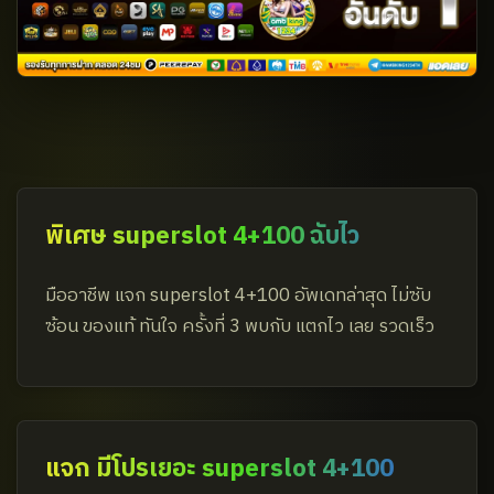
พิเศษ superslot 4+100 ฉับไว
มืออาชีพ แจก superslot 4+100 อัพเดทล่าสุด ไม่ซับ
ซ้อน ของแท้ ทันใจ ครั้งที่ 3 พบกับ แตกไว เลย รวดเร็ว
แจก มีโปรเยอะ superslot 4+100