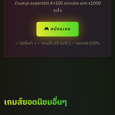
ร่วมสนุก superslot 4+100 แตกบ่อย แตก x1000
รอไร
🎮 สมัครเลย
✅ ไม่มีขั้นต่ำ | ✅ ถอนเร็ว 30 วินาที | ✅ ปลอดภัย 100%
เกมส์ยอดนิยมอื่นๆ