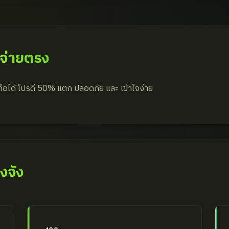
 จ่ายตรง
ถือได้ โปรดี 50% แตก ปลอดภัย และ เข้าใจง่าย
งจัง