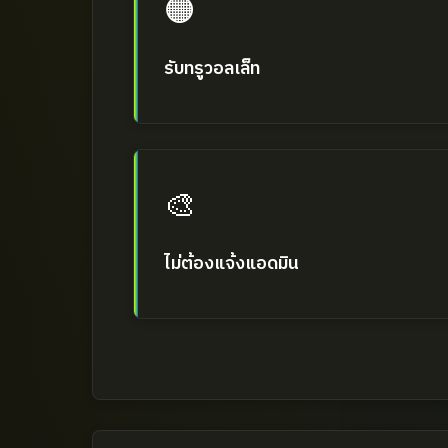
🟠
รับทรูวอลเล็ท
🎨
ไม่ต้องแจ้งแอดมิน