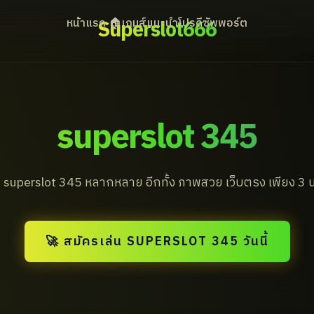
หน้าแรก 🏠
Superslot666
เกมส์แนะนำ
โปรดี
ซัพพอร์ต
superslot 345
้ม superslot 345 หลากหลาย อีกทั้ง ภาพสวย เว็บตรง เพียง 3 น
🚀 สมัครเล่น SUPERSLOT 345 วันนี้