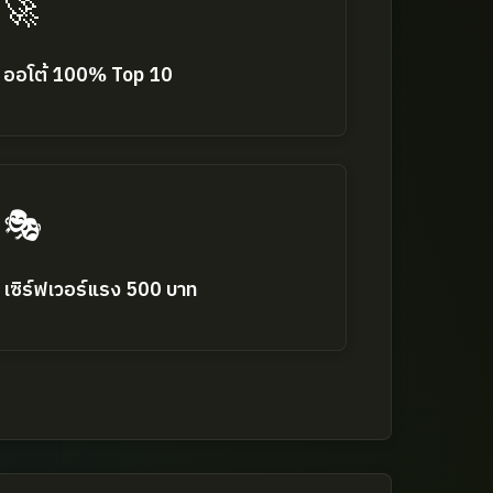
🚀
ออโต้ 100% Top 10
🎭
เซิร์ฟเวอร์แรง 500 บาท