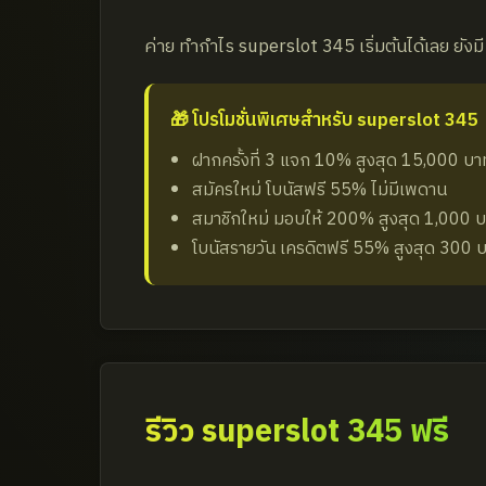
ค่าย ทำกำไร superslot 345 เริ่มต้นได้เลย ยังมี
🎁 โปรโมชั่นพิเศษสำหรับ superslot 345
ฝากครั้งที่ 3 แจก 10% สูงสุด 15,000 บา
สมัครใหม่ โบนัสฟรี 55% ไม่มีเพดาน
สมาชิกใหม่ มอบให้ 200% สูงสุด 1,000 
โบนัสรายวัน เครดิตฟรี 55% สูงสุด 300 
รีวิว superslot 345 ฟรี