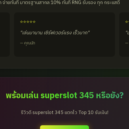
าก จ่ายทันที มาตรฐานสากล 10% ทันที RNG รับรอง ทุก กระแสดี
⭐⭐⭐⭐⭐
⭐
"เล่นมานาน เซิร์ฟเวอร์แรง เร็วมาก"
"ม
— คุณนัท
— 
พร้อมเล่น superslot 345 หรือยัง?
รีวิวดี superslot 345 แตกไว Top 10 รับเงิน!