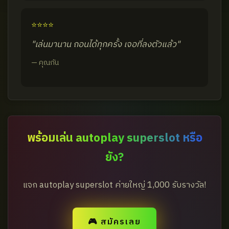
⭐⭐⭐⭐
"เล่นมานาน ถอนได้ทุกครั้ง เจอที่ลงตัวแล้ว"
— คุณกัน
พร้อมเล่น autoplay superslot หรือ
ยัง?
แจก autoplay superslot ค่ายใหญ่ 1,000 รับรางวัล!
🎮 สมัครเลย