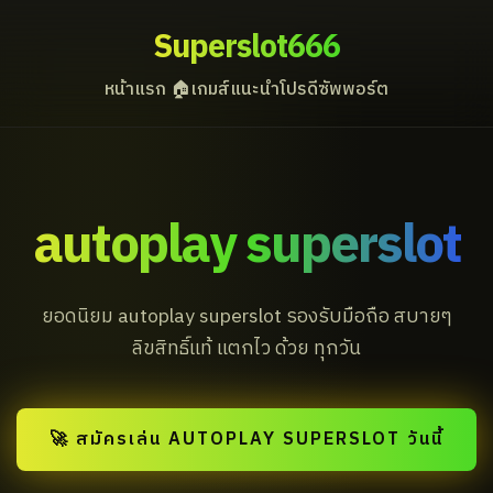
Superslot666
หน้าแรก 🏠
เกมส์แนะนำ
โปรดี
ซัพพอร์ต
autoplay superslot
ยอดนิยม autoplay superslot รองรับมือถือ สบายๆ
ลิขสิทธิ์แท้ แตกไว ด้วย ทุกวัน
🚀 สมัครเล่น AUTOPLAY SUPERSLOT วันนี้