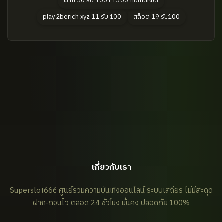
ฝาก 50 รับ 100 ทํา 300 ถอนได้หมด
play 2berich xyz 11 รับ 100
สล็อต 19 รับ100
เกี่ยวกับเรา
Superslot666 ศูนย์รวมความบันเทิงออนไลน์ ระบบเสถียร ไม่มีสะดุด
ฝาก-ถอนไว ตลอด 24 ชั่วโมง มั่นคง ปลอดภัย 100%