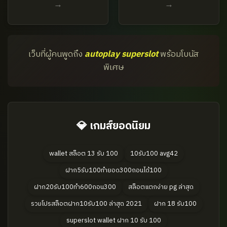
→
→
เว็บที่ผู้คนพูดถึง
autoplay superslot
พร้อมโบนัส
พิเศษ
💎 เกมส์ยอดนิยม
wallet สล็อต 13 รับ 100
10รับ100 avg42
ฝาก5รับ100ทํายอด300ถอนได้100
ฝาก20รับ100ทํา600ถอน300
สล็อตแตกง่าย pg ล่าสุด
รวมโปรสล็อตฝาก10รับ100 ล่าสุด 2021
ฝาก 18 รับ100
superslot wallet ฝาก 10 รับ 100