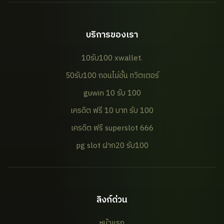
บริการของเรา
10รับ100 xwallet.
50รับ100 ถอนไม่อั้น ทวิตเตอร์
guwin 10 รับ 100
เครดิต ฟรี 10 บาท รับ 100
เครดิต ฟรี superslot 666
pg slot ฝาก20 รับ100
ลิงก์ด่วน
หน้าแรก