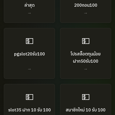
ล่าสุด
200ถอน100
→
→
💵
💵
pgslot20รับ100
โปรสล็อตทุนน้อย
ฝาก50รับ100
→
→
💵
💵
slot35 ฝาก 10 รับ 100
สมาชิกใหม่ 10 รับ 100