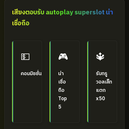
เสียงตอบรับ autoplay superslot น่า
เชื่อถือ
💵
🎮
🔱
คอมมิชชั่น
น่า
รับทรู
เชื่อ
วอลเล็ท
ถือ
แตก
Top
x50
5