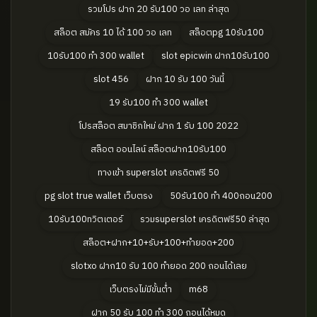
รวมโปร ฝาก 20 รับ100 วอ เลท ล่าสุด
สล็อต สมัคร 10 ได้ 100 วอ เลท
สล็อตpg 10รับ100
10รับ100 ทํา 300 wallet
slot epicwin ฝาก10รับ100
slot 456
ฝาก 10 รับ 100 วันนี้
19 รับ100 ทํา 300 wallet
โปรสล็อต สมาชิกใหม่ ฝาก 1 รับ 100 2022
สล็อต ออนไลน์ สล็อตฝาก10รับ100
ทางเข้า superslot เครดิตฟรี 50
pg slot true wallet เว็บตรง
50รับ100 ทํา 400ถอน200
10รับ100ทวิตเตอร์
รวมsuperslot เครดิตฟรี50 ล่าสุด
สล็อต+ฝาก+10+รับ+100+ทำยอด+200
slotxo ฝาก10 รับ 100 ทำยอด 200 ถอนได้เลย
เว็บตรงไม่มีขั้นต่ำ
m68
ฝาก 50 รับ 100 ทํา 300 ถอนได้หมด