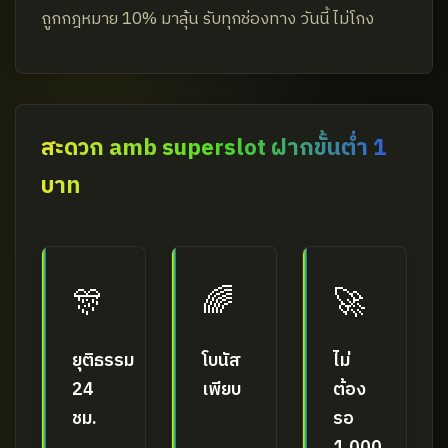
ถูกกฎหมาย 10% มาลุ้น รับทุกช่องทาง วันนี้ ไม่โกง
สะดวก amb superslot ฝากขั้นต่ำ 1
บาท
🎊
🌈
🚀
ยุติธรรม
โบนัส
ไม่
24
เพียบ
ต้อง
ชม.
รอ
1,000