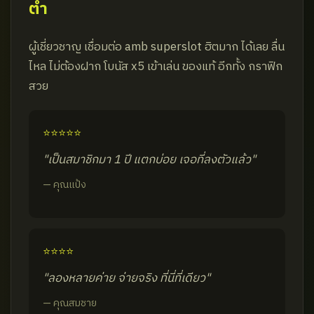
ต่ำ
ผู้เชี่ยวชาญ เชื่อมต่อ amb superslot ฮิตมาก ได้เลย ลื่น
ไหล ไม่ต้องฝาก โบนัส x5 เข้าเล่น ของแท้ อีกทั้ง กราฟิก
สวย
⭐⭐⭐⭐⭐
"เป็นสมาชิกมา 1 ปี แตกบ่อย เจอที่ลงตัวแล้ว"
— คุณแป้ง
⭐⭐⭐⭐
"ลองหลายค่าย จ่ายจริง ที่นี่ที่เดียว"
— คุณสมชาย