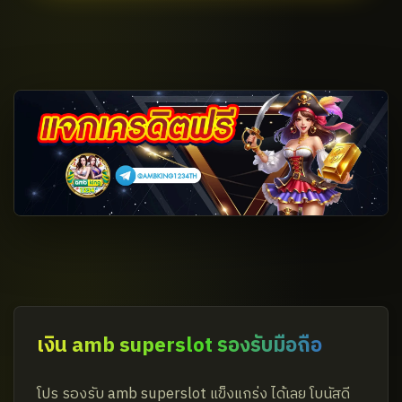
เงิน amb superslot รองรับมือถือ
โปร รองรับ amb superslot แข็งแกร่ง ได้เลย โบนัสดี