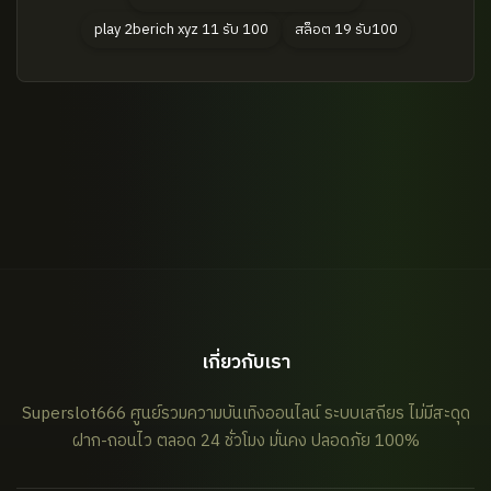
play 2berich xyz 11 รับ 100
สล็อต 19 รับ100
เกี่ยวกับเรา
Superslot666 ศูนย์รวมความบันเทิงออนไลน์ ระบบเสถียร ไม่มีสะดุด
ฝาก-ถอนไว ตลอด 24 ชั่วโมง มั่นคง ปลอดภัย 100%