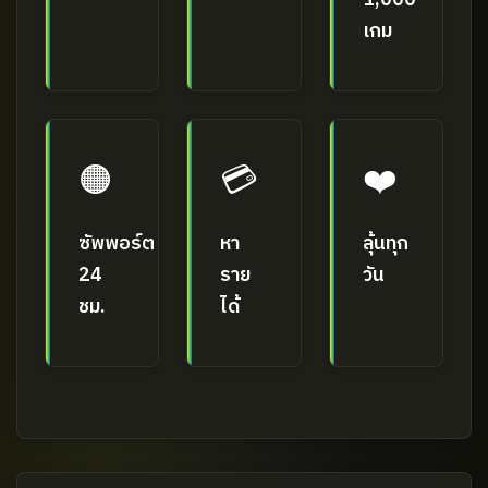
เกม
🟠
💳
❤️
ซัพพอร์ต
หา
ลุ้นทุก
24
ราย
วัน
ชม.
ได้