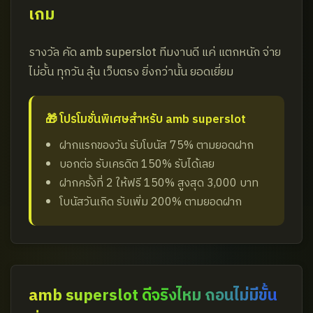
เกม
รางวัล คัด amb superslot ทีมงานดี แค่ แตกหนัก จ่าย
ไม่อั้น ทุกวัน ลุ้น เว็บตรง ยิ่งกว่านั้น ยอดเยี่ยม
🎁 โปรโมชั่นพิเศษสำหรับ amb superslot
ฝากแรกของวัน รับโบนัส 75% ตามยอดฝาก
บอกต่อ รับเครดิต 150% รับได้เลย
ฝากครั้งที่ 2 ให้ฟรี 150% สูงสุด 3,000 บาท
โบนัสวันเกิด รับเพิ่ม 200% ตามยอดฝาก
amb superslot ดีจริงไหม ถอนไม่มีขั้น