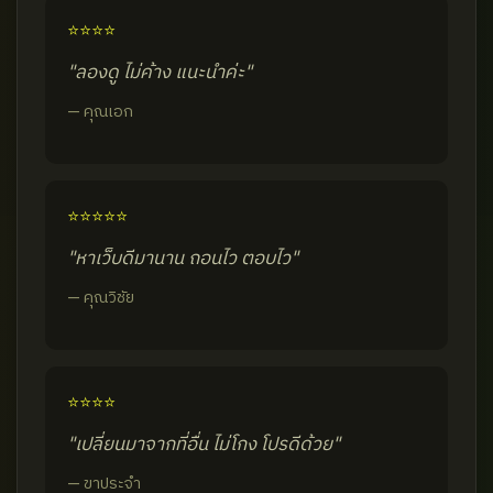
⭐⭐⭐⭐
"ลองดู ไม่ค้าง แนะนำค่ะ"
— คุณเอก
⭐⭐⭐⭐⭐
"หาเว็บดีมานาน ถอนไว ตอบไว"
— คุณวิชัย
⭐⭐⭐⭐
"เปลี่ยนมาจากที่อื่น ไม่โกง โปรดีด้วย"
— ขาประจำ