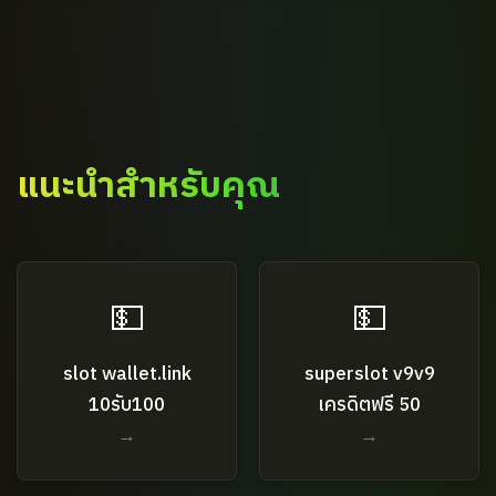
แนะนำสำหรับคุณ
💵
💵
slot wallet.link
superslot v9v9
10รับ100
เครดิตฟรี 50
→
→