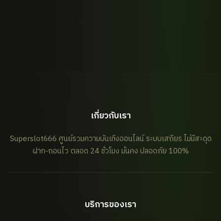
เกี่ยวกับเรา
Superslot666 ศูนย์รวมความบันเทิงออนไลน์ ระบบเสถียร ไม่มีสะดุด
ฝาก-ถอนไว ตลอด 24 ชั่วโมง มั่นคง ปลอดภัย 100%
บริการของเรา