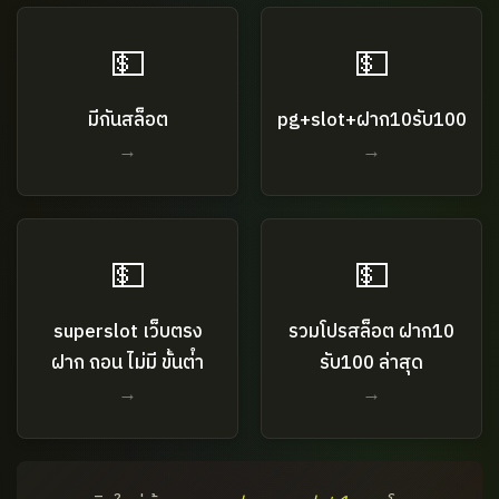
💵
💵
มีกันสล็อต
pg+slot+ฝาก10รับ100
→
→
💵
💵
superslot เว็บตรง
รวมโปรสล็อต ฝาก10
ฝาก ถอน ไม่มี ขั้นต่ํา
รับ100 ล่าสุด
→
→