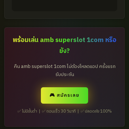
พร้อมเล่น amb superslot 1com หรือ
ยัง?
คืน amb superslot 1com ไม่ต้องโหลดแอป ครั้งแรก
รับประกัน
🎮 สมัครเลย
✅ ไม่มีขั้นต่ำ | ✅ ถอนเร็ว 30 วินาที | ✅ ปลอดภัย 100%