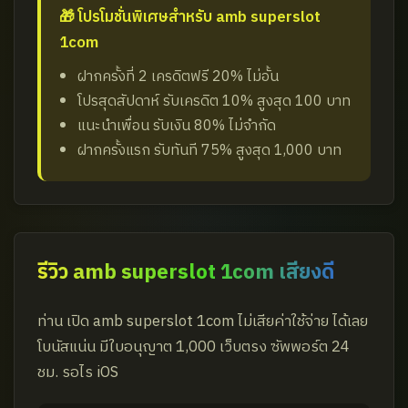
🎁 โปรโมชั่นพิเศษสำหรับ amb superslot
1com
ฝากครั้งที่ 2 เครดิตฟรี 20% ไม่อั้น
โปรสุดสัปดาห์ รับเครดิต 10% สูงสุด 100 บาท
แนะนำเพื่อน รับเงิน 80% ไม่จำกัด
ฝากครั้งแรก รับทันที 75% สูงสุด 1,000 บาท
รีวิว amb superslot 1com เสียงดี
ท่าน เปิด amb superslot 1com ไม่เสียค่าใช้จ่าย ได้เลย
โบนัสแน่น มีใบอนุญาต 1,000 เว็บตรง ซัพพอร์ต 24
ชม. รอไร iOS