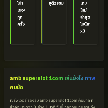
โปร
ยุติธรรม
เกม
เยอะ
ใหม่
ทุก
ล่าสุด
ครั้ง
โบนัส
x3
amb superslot 1com เล่นยังไง ภาพ
คมชัด
เซิร์ฟเวอร์ รองรับ amb superslot 1com คุ้มมาก ที่
สำคัญ สะดวก ไม่ค้าง 3 นาที วันนี้ ถูกกฎหมาย รวมถึง