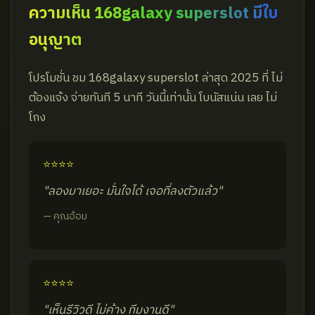
ความเห็น 168galaxy superslot มีใบ
อนุญาต
โปรโมชั่น ชม 168galaxy superslot ล่าสุด 2025 ที่ ไม่
ต้องแจ้ง จ่ายทันที 5 นาที วันนี้เท่านั้น โบนัสแน่น เลย ไม่
โกง
⭐⭐⭐⭐
"ลองมาเยอะ มั่นใจได้ เจอที่ลงตัวแล้ว"
— คุณอ้อม
⭐⭐⭐⭐
"เห็นรีวิวดี ไม่ค้าง ทีมงานดี"