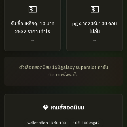
💵
💵
รับ ซื้อ เหรียญ 10 บาท
pg ฝาก20รับ100 ถอน
2532 ราคา เท่าไร
ไม่อั้น
→
→
ตัวเลือกยอดนิยม 168galaxy superslot การัน
ตีความพึงพอใจ
💎 เกมส์ยอดนิยม
wallet สล็อต 13 รับ 100
10รับ100 avg42