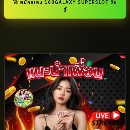
🚀 สมัครเล่น 168GALAXY SUPERSLOT วัน
นี้