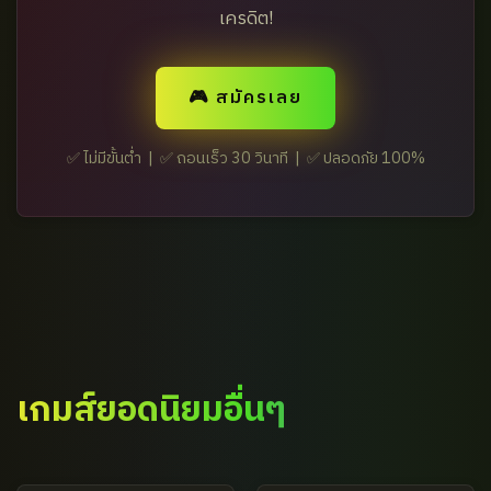
เครดิต!
🎮 สมัครเลย
✅ ไม่มีขั้นต่ำ | ✅ ถอนเร็ว 30 วินาที | ✅ ปลอดภัย 100%
เกมส์ยอดนิยมอื่นๆ