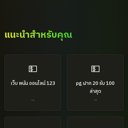
แนะนำสำหรับคุณ
💵
💵
เว็บ พนัน ออนไลน์ 123
pg ฝาก 20 รับ 100
ล่าสุด
→
→