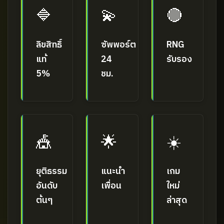
🔷
💫
🔴
ลิขสิทธิ์
ซัพพอร์ต
RNG
แท้
24
รับรอง
5%
ชม.
🎪
🌟
☀️
ยุติธรรม
แนะนำ
เกม
อันดับ
เพื่อน
ใหม่
ต้นๆ
ล่าสุด