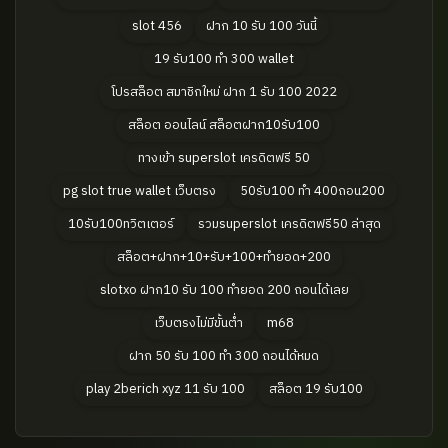
slot 456
ฝาก 10 รับ 100 วันนี้
19 รับ100 ทํา 300 wallet
โปรสล็อต สมาชิกใหม่ ฝาก 1 รับ 100 2022
สล็อต ออนไลน์ สล็อตฝาก10รับ100
ทางเข้า superslot เครดิตฟรี 50
pg slot true wallet เว็บตรง
50รับ100 ทํา 400ถอน200
10รับ100ทวิตเตอร์
รวมsuperslot เครดิตฟรี50 ล่าสุด
สล็อต+ฝาก+10+รับ+100+ทำยอด+200
slotxo ฝาก10 รับ 100 ทำยอด 200 ถอนได้เลย
เว็บตรงไม่มีขั้นต่ำ
m68
ฝาก 50 รับ 100 ทํา 300 ถอนได้หมด
play 2berich xyz 11 รับ 100
สล็อต 19 รับ100