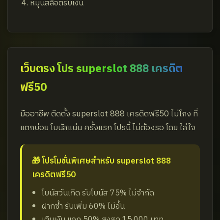
หมุนสล็อตรับเงิน
เว็บตรง โปร superslot 888 เครดิต
ฟรี50
มืออาชีพ ติดตั้ง superslot 888 เครดิตฟรี50 ไม่โกง ที่
แตกบ่อย โบนัสแน่น ครั้งแรก โปรนี้ ไม่ต้องรอ โดย ใส่ใจ
🎁 โปรโมชั่นพิเศษสำหรับ superslot 888
เครดิตฟรี50
โบนัสวันเกิด รับโบนัส 75% ไม่จำกัด
ฝากซ้ำ รับเพิ่ม 60% ไม่อั้น
เติมเงิน แจก 50% สูงสุด 15,000 บาท