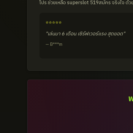
โปร ช่วยเหลือ superslot 519สมัคร จริงใจ ด้วย 
⭐⭐⭐⭐⭐
"เล่นมา 6 เดือน เซิร์ฟเวอร์แรง สุดยอด"
— B***m
พ