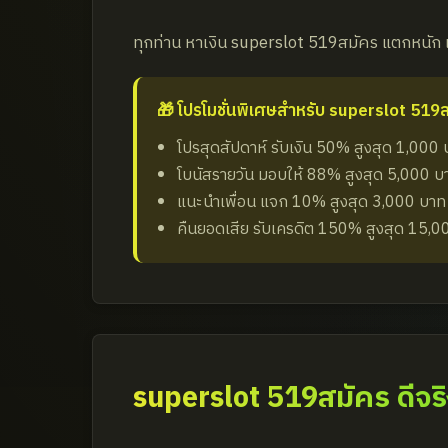
ทุกท่าน หาเงิน superslot 519สมัคร แตกหนัก และ 
🎁 โปรโมชั่นพิเศษสำหรับ superslot 519
โปรสุดสัปดาห์ รับเงิน 50% สูงสุด 1,000
โบนัสรายวัน มอบให้ 88% สูงสุด 5,000 บ
แนะนำเพื่อน แจก 10% สูงสุด 3,000 บาท
คืนยอดเสีย รับเครดิต 150% สูงสุด 15,
superslot 519สมัคร ดีจริ