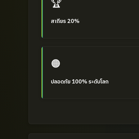
🏆
สเถียร 20%
🟠
ปลอดภัย 100% ระดับโลก