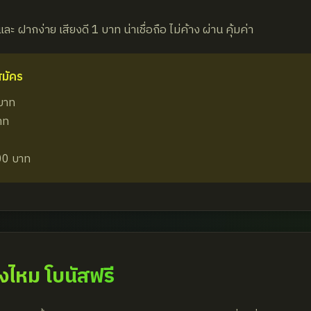
ฝากง่าย เสียงดี 1 บาท น่าเชื่อถือ ไม่ค้าง ผ่าน คุ้มค่า
สมัคร
 บาท
าท
000 บาท
งไหม โบนัสฟรี