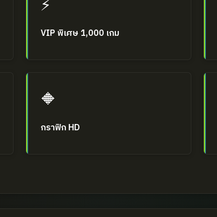
⚡
VIP พิเศษ 1,000 เกม
🔶
กราฟิก HD