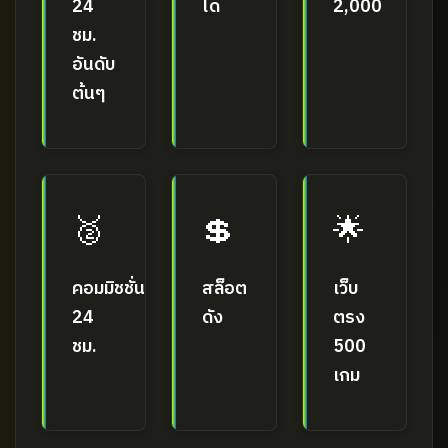
24
ได้
2,000
ชม.
อันดับ
ต้นๆ
🥈
💲
🌟
คอมมิชชั่น
สล็อต
เว็บ
24
ดัง
ตรง
ชม.
500
เกม