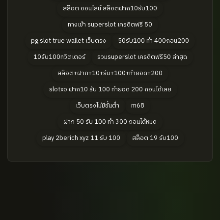
สล็อต ออนไลน์ สล็อตฝาก10รับ100
ทางเข้า superslot เครดิตฟรี 50
pg slot true wallet เว็บตรง
50รับ100 ทํา 400ถอน200
10รับ100ทวิตเตอร์
รวมsuperslot เครดิตฟรี50 ล่าสุด
สล็อต+ฝาก+10+รับ+100+ทำยอด+200
slotxo ฝาก10 รับ 100 ทำยอด 200 ถอนได้เลย
เว็บตรงไม่มีขั้นต่ำ
m68
ฝาก 50 รับ 100 ทํา 300 ถอนได้หมด
play 2berich xyz 11 รับ 100
สล็อต 19 รับ100