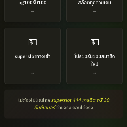
pg100รับ100
สล็อตทุกค่ายเกม
→
→
💵
💵
superslotทางเข้า
โปร10รับ100สมาชิก
ใหม่
→
→
ไม่ต้องไปไหนไกล
superslot 444 เครดิต ฟรี 30
ยืนยันเบอร์
จ่ายจริง ถอนได้จริง