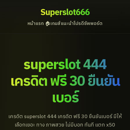
Superslot666
หน้าแรก 🏠
เกมส์แนะนำ
โปรดี
ซัพพอร์ต
superslot 444
เครดิต ฟรี 30 ยืนยัน
เบอร์
เครดิต superslot 444 เครดิต ฟรี 30 ยืนยันเบอร์ มีให้
เลือกเยอะ ทาง ภาพสวย ไม่มีบอท ทันที แตก x50