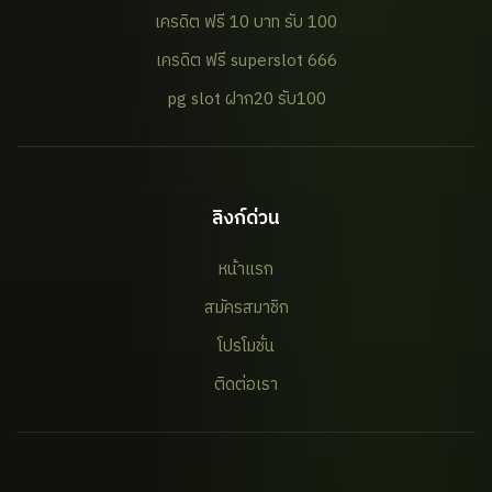
เครดิต ฟรี 10 บาท รับ 100
เครดิต ฟรี superslot 666
pg slot ฝาก20 รับ100
ลิงก์ด่วน
หน้าแรก
สมัครสมาชิก
โปรโมชั่น
ติดต่อเรา