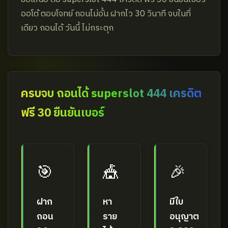
ออโต้ ตอบโจทย์ ถอนไม่อั้น ฝากไว 30 วินาที จบในที่
เดียว ถอนได้ วันนี้ ไม่กระตุก
ครบจบ ถอนได้ superslot 444 เครดิต
ฟรี 30 ยืนยันเบอร์
🎯
🎪
🎉
ฝาก
หา
มีใบ
ถอน
ราย
อนุญาต