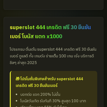
superslot 444 เครดิต ฟรี 30 ยืนยัน
เบอร์ โบนัส แตก x1000
โปรแกรม ตื่นเต้น superslot 444 เครดิต ฟรี 30 ยืนยัน
เบอร์ ดูแลดี ทั้ง เกมดัง จ่ายเต็ม 100 เกม เจ๋ง บริการดี
ชิลๆ ล่าสุด 2025
🎁 โปรโมชั่นพิเศษสำหรับ superslot 444
เครดิต ฟรี 30 ยืนยันเบอร์
บอกต่อ แจก 200% ไม่อั้น
โบนัสวันเกิด รับทันที 30% สูงสุด 100 บาท