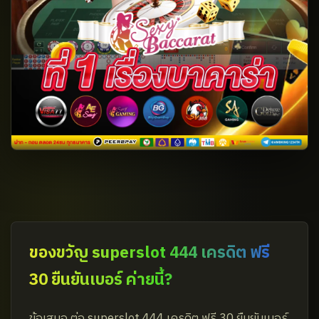
ของขวัญ superslot 444 เครดิต ฟรี
30 ยืนยันเบอร์ ค่ายนี้?
ข้อเสนอ ต่อ superslot 444 เครดิต ฟรี 30 ยืนยันเบอร์