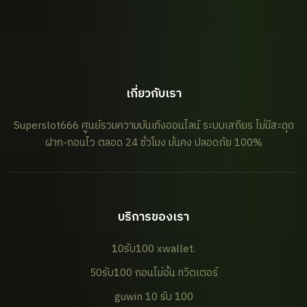
เกี่ยวกับเรา
Superslot666 ศูนย์รวมความบันเทิงออนไลน์ ระบบเสถียร ไม่มีสะดุด
ฝาก-ถอนไว ตลอด 24 ชั่วโมง มั่นคง ปลอดภัย 100%
บริการของเรา
10รับ100 xwallet.
50รับ100 ถอนไม่อั้น ทวิตเตอร์
guwin 10 รับ 100