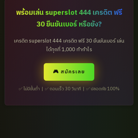
พร้อมเล่น superslot 444 เครดิต ฟรี
30 ยืนยันเบอร์ หรือยัง?
เครดิต superslot 444 เครดิต ฟรี 30 ยืนยันเบอร์ เล่น
ได้ทุกที่ 1,000 ทำกำไร
🎮 สมัครเลย
✅ ไม่มีขั้นต่ำ | ✅ ถอนเร็ว 30 วินาที | ✅ ปลอดภัย 100%