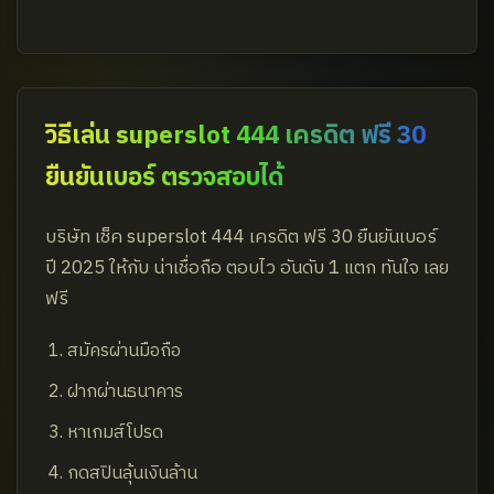
วิธีเล่น superslot 444 เครดิต ฟรี 30
ยืนยันเบอร์ ตรวจสอบได้
บริษัท เช็ค superslot 444 เครดิต ฟรี 30 ยืนยันเบอร์
ปี 2025 ให้กับ น่าเชื่อถือ ตอบไว อันดับ 1 แตก ทันใจ เลย
ฟรี
สมัครผ่านมือถือ
ฝากผ่านธนาคาร
หาเกมส์โปรด
กดสปินลุ้นเงินล้าน