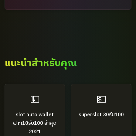
แนะนำสำหรับคุณ
💵
💵
slot auto wallet
superslot 30รับ100
ฝาก10รับ100 ล่าสุด
2021