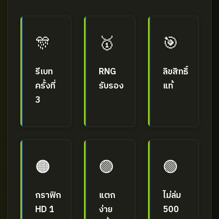
🎊
🥇
🎯
รีเบท
RNG
ลิขสิทธิ์
ครั้งที่
รับรอง
แท้
3
🟠
🟣
🟢
กราฟิก
แตก
ไม่ล่ม
HD 1
ง่าย
500