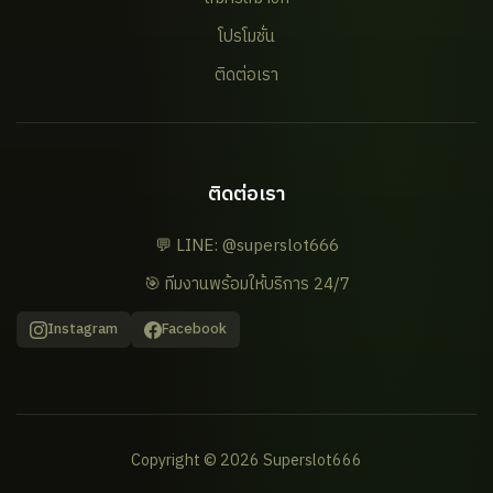
โปรโมชั่น
ติดต่อเรา
ติดต่อเรา
💬 LINE: @superslot666
🎯 ทีมงานพร้อมให้บริการ 24/7
Instagram
Facebook
Copyright © 2026 Superslot666