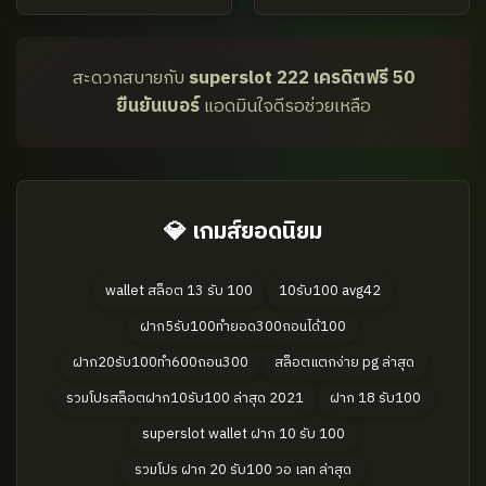
สะดวกสบายกับ
superslot 222 เครดิตฟรี 50
ยืนยันเบอร์
แอดมินใจดีรอช่วยเหลือ
💎 เกมส์ยอดนิยม
wallet สล็อต 13 รับ 100
10รับ100 avg42
ฝาก5รับ100ทํายอด300ถอนได้100
ฝาก20รับ100ทํา600ถอน300
สล็อตแตกง่าย pg ล่าสุด
รวมโปรสล็อตฝาก10รับ100 ล่าสุด 2021
ฝาก 18 รับ100
superslot wallet ฝาก 10 รับ 100
รวมโปร ฝาก 20 รับ100 วอ เลท ล่าสุด