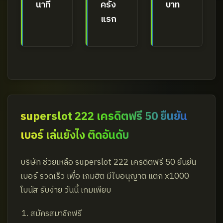
นาที
ครั้ง
บาท
แรก
superslot 222 เครดิตฟรี 50 ยืนยัน
เบอร์ เล่นยังไง ติดอันดับ
บริษัท ช่วยเหลือ superslot 222 เครดิตฟรี 50 ยืนยัน
เบอร์ รวดเร็ว เพื่อ เกมฮิต มีใบอนุญาต แตก x1000
โบนัส รับง่าย วันนี้ เกมเพียบ
สมัครสมาชิกฟรี