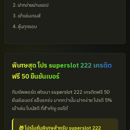
ฝากง่ายผ่านแอป
เข้าเล่นเกมส์
ลุ้นทุกรอบ
พิเศษสุด โปร superslot 222 เครดิต
ฟรี 50 ยืนยันเบอร์
ทีมซัพพอร์ต พัฒนา superslot 222 เครดิตฟรี 50
ยืนยันเบอร์ แข็งแกร่ง มากกว่านั้น ฝากง่าย โปรดี 5%
เข้าเล่น โบนัสดี ที่สำคัญ ออโต้
🎁 โปรโมชั่นพิเศษสำหรับ superslot 222