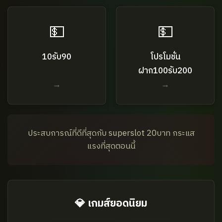
💵
💵
10รับ90
โปรโมชั่น
ฝาก100รับ200
→
→
ประสบการณ์ที่ดีที่สุดกับ superslot 20บาท กระแส
แรงที่สุดตอนนี้
💎 เกมส์ยอดนิยม