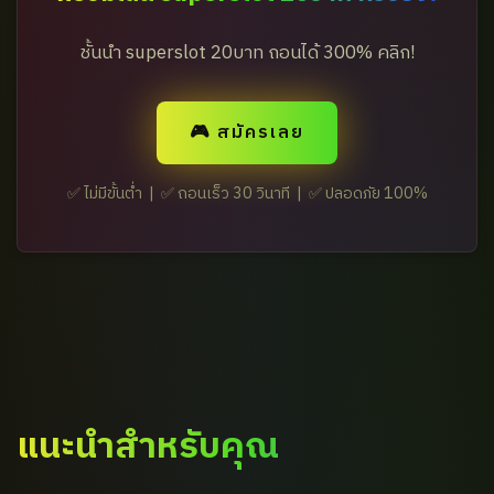
ชั้นนำ superslot 20บาท ถอนได้ 300% คลิก!
🎮 สมัครเลย
✅ ไม่มีขั้นต่ำ | ✅ ถอนเร็ว 30 วินาที | ✅ ปลอดภัย 100%
แนะนำสำหรับคุณ