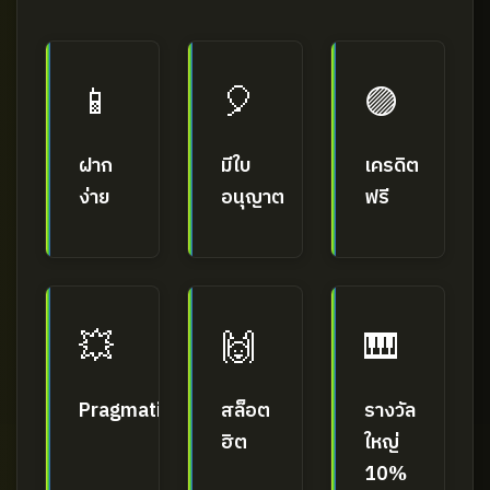
📱
🎈
🟣
ฝาก
มีใบ
เครดิต
ง่าย
อนุญาต
ฟรี
💥
🙌
🎹
Pragmatic
สล็อต
รางวัล
ฮิต
ใหญ่
10%