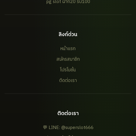
pg slot ฝาก20 รับ100
ลิงก์ด่วน
หน้าแรก
สมัครสมาชิก
โปรโมชั่น
ติดต่อเรา
ติดต่อเรา
💬 LINE: @superslot666