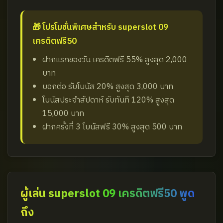
🎁 โปรโมชั่นพิเศษสำหรับ superslot 09
เครดิตฟรี50
ฝากแรกของวัน เครดิตฟรี 55% สูงสุด 2,000
บาท
บอกต่อ รับโบนัส 20% สูงสุด 3,000 บาท
โบนัสประจำสัปดาห์ รับทันที 120% สูงสุด
15,000 บาท
ฝากครั้งที่ 3 โบนัสฟรี 30% สูงสุด 500 บาท
ผู้เล่น superslot 09 เครดิตฟรี50 พูด
ถึง