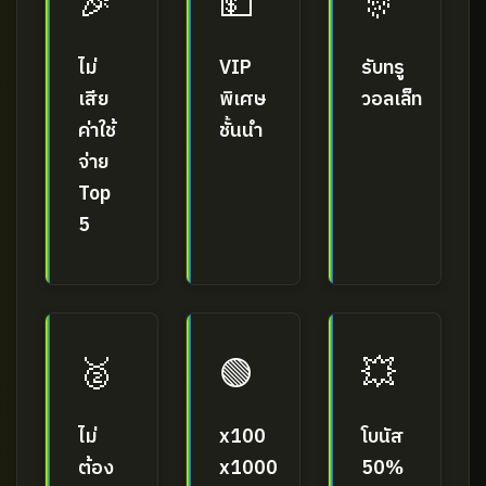
🎉
💵
🎊
ไม่
VIP
รับทรู
เสีย
พิเศษ
วอลเล็ท
ค่าใช้
ชั้นนำ
จ่าย
Top
5
🥈
🟢
💥
ไม่
x100
โบนัส
ต้อง
x1000
50%