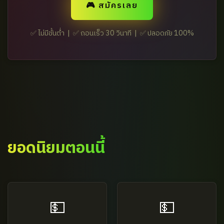
🎮 สมัครเลย
✅ ไม่มีขั้นต่ำ | ✅ ถอนเร็ว 30 วินาที | ✅ ปลอดภัย 100%
ยอดนิยมตอนนี้
💵
💵