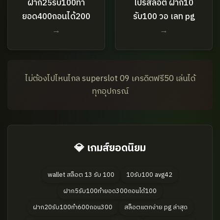
ฝาก25รับ100ทํา
โปรสล็อต ฝาก10
ยอด400ถอนได้200
รับ100 วอ เลท pg
→
→
ไม่ต้องไปไหนไกล superslot 09 เครดิตฟรี50 เล่นได้
ทุกอุปกรณ์
💎 เกมส์ยอดนิยม
wallet สล็อต 13 รับ 100
10รับ100 avg42
ฝาก5รับ100ทํายอด300ถอนได้100
ฝาก20รับ100ทํา600ถอน300
สล็อตแตกง่าย pg ล่าสุด