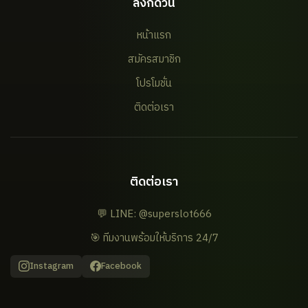
ลิงก์ด่วน
หน้าแรก
สมัครสมาชิก
โปรโมชั่น
ติดต่อเรา
ติดต่อเรา
💬 LINE: @superslot666
🎯 ทีมงานพร้อมให้บริการ 24/7
Instagram
Facebook