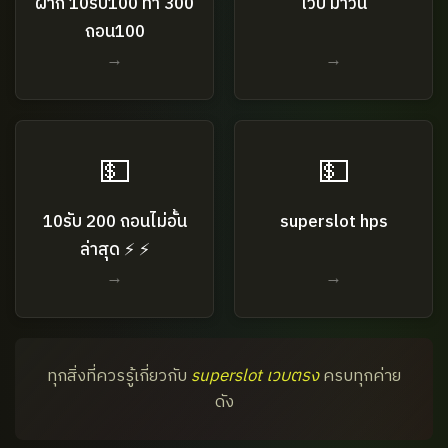
ฝาก 10รับ100 ทํา 300
เว็บ มาวิน
ถอน100
→
→
💵
💵
10รับ 200 ถอนไม่อั้น
superslot hps
ล่าสุด ⚡ ⚡
→
→
ทุกสิ่งที่ควรรู้เกี่ยวกับ
superslot เวบตรง
ครบทุกค่าย
ดัง