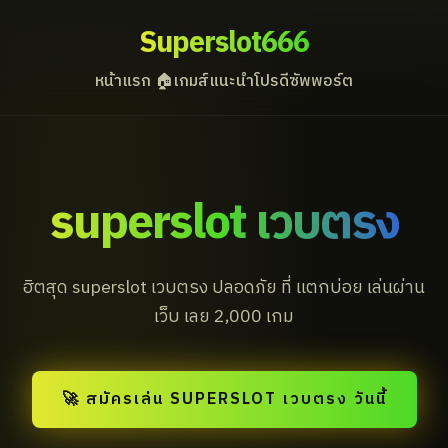
Superslot666
หน้าแรก 🏠
เกมส์แนะนำ
โปรดี
ซัพพอร์ต
superslot เวบตรง
ฮิตสุด superslot เวบตรง ปลอดภัย ที่ แตกบ่อย เล่นผ่าน
เว็บ เลย 2,000 เกม
🚀 สมัครเล่น SUPERSLOT เวบตรง วันนี้