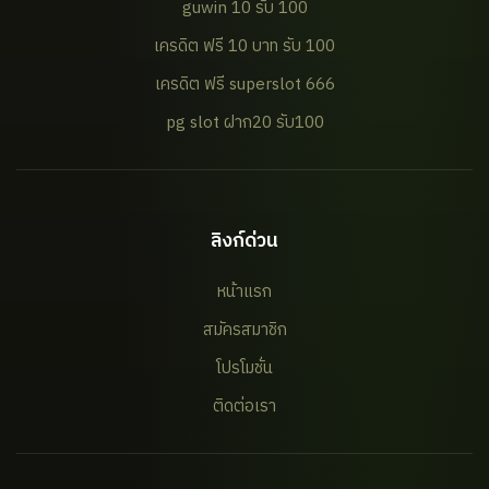
guwin 10 รับ 100
เครดิต ฟรี 10 บาท รับ 100
เครดิต ฟรี superslot 666
pg slot ฝาก20 รับ100
ลิงก์ด่วน
หน้าแรก
สมัครสมาชิก
โปรโมชั่น
ติดต่อเรา