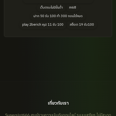
เว็บตรงไม่มีขั้นต่ำ
m68
ฝาก 50 รับ 100 ทํา 300 ถอนได้หมด
play 2berich xyz 11 รับ 100
สล็อต 19 รับ100
เกี่ยวกับเรา
Superslot666 ศูนย์รวมความบันเทิงออนไลน์ ระบบเสถียร ไม่มีสะดุด