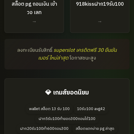
สล็อต pg ถอนเงิน เข้า
918kissฝาก19รับ100
วอ เลท
→
→
ลงทะเบียนรับสิทธิ์
superslot เครดิตฟรี 30 ยืนยัน
เบอร์ ใหม่ล่าสุด
โอกาสชนะสูง
💎 เกมส์ยอดนิยม
wallet สล็อต 13 รับ 100
10รับ100 avg42
ฝาก5รับ100ทํายอด300ถอนได้100
ฝาก20รับ100ทํา600ถอน300
สล็อตแตกง่าย pg ล่าสุด