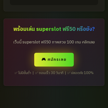
พร้อมเล่น superslot ฟรี50 หรือยัง?
เว็บนี้ superslot ฟรี50 ภาพสวย 100 เกม คลิกเลย
🎮 สมัครเลย
✅ ไม่มีขั้นต่ำ | ✅ ถอนเร็ว 30 วินาที | ✅ ปลอดภัย 100%