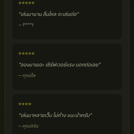
⭐⭐⭐⭐⭐
"เล่นมานาน ลื่นไหล จะเล่นต่อ"
— P***t
⭐⭐⭐⭐⭐
"ลองมาเยอะ เซิร์ฟเวอร์แรง บอกต่อเลย"
— คุณเปิ้ล
⭐⭐⭐⭐
"เล่นมาหลายเว็บ ไม่ค้าง แนะนำครับ"
— คุณเอิร์น