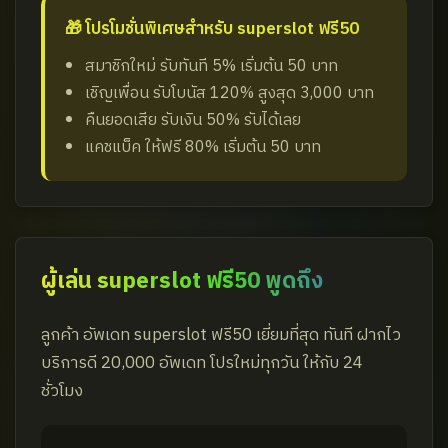
🎁 โปรโมชั่นพิเศษสำหรับ superslot ฟรี50
สมาชิกใหม่ รับทันที 5% เริ่มต้น 50 บาท
เชิญเพื่อน รับโบนัส 120% สูงสุด 3,000 บาท
คืนยอดเสีย รับเงิน 50% รับได้เลย
แคชแบ็ค ให้ฟรี 80% เริ่มต้น 50 บาท
ผู้เล่น superslot ฟรี50 พูดถึง
ลูกค้า อัพเดท superslot ฟรี50 เยี่ยมที่สุด ทันที ฝากไว
บริการดี 20,000 อัพเดท โปรใหม่ทุกวัน ให้กับ 24
ชั่วโมง