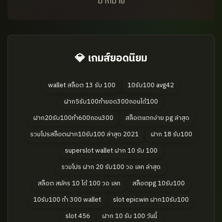
มากมาย
💎 เกมส์ยอดนิยม
wallet สล็อต 13 รับ 100
10รับ100 avg42
ฝาก5รับ100ทํายอด300ถอนได้100
ฝาก20รับ100ทํา600ถอน300
สล็อตแตกง่าย pg ล่าสุด
รวมโปรสล็อตฝาก10รับ100 ล่าสุด 2021
ฝาก 18 รับ100
superslot wallet ฝาก 10 รับ 100
รวมโปร ฝาก 20 รับ100 วอ เลท ล่าสุด
สล็อต สมัคร 10 ได้ 100 วอ เลท
สล็อตpg 10รับ100
10รับ100 ทํา 300 wallet
slot epicwin ฝาก10รับ100
slot 456
ฝาก 10 รับ 100 วันนี้