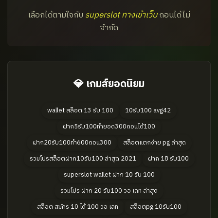
เลือกได้ตามใจกับ
superslot ทางเข้าเว็บ
ถอนได้ไม่
จำกัด
💎 เกมส์ยอดนิยม
wallet สล็อต 13 รับ 100
10รับ100 avg42
ฝาก5รับ100ทํายอด300ถอนได้100
ฝาก20รับ100ทํา600ถอน300
สล็อตแตกง่าย pg ล่าสุด
รวมโปรสล็อตฝาก10รับ100 ล่าสุด 2021
ฝาก 18 รับ100
superslot wallet ฝาก 10 รับ 100
รวมโปร ฝาก 20 รับ100 วอ เลท ล่าสุด
สล็อต สมัคร 10 ได้ 100 วอ เลท
สล็อตpg 10รับ100