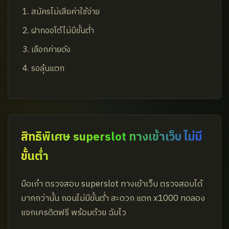
สมัครไม่เสียค่าใช้จ่าย
ฝากออโต้ไม่มีขั้นต่ำ
เลือกค่ายดัง
รอลุ้นแตก
สิทธิพิเศษ superslot ทางเข้าเว็บ ไม่มี
ขั้นต่ำ
มือเก๋า ตรวจสอบ superslot ทางเข้าเว็บ ตรวจสอบได้
มากกว่านั้น ถอนไม่มีขั้นต่ำ สะดวก แตก x1000 ทดลอง
แจกเครดิตฟรี พร้อมด้วย ฉับไว