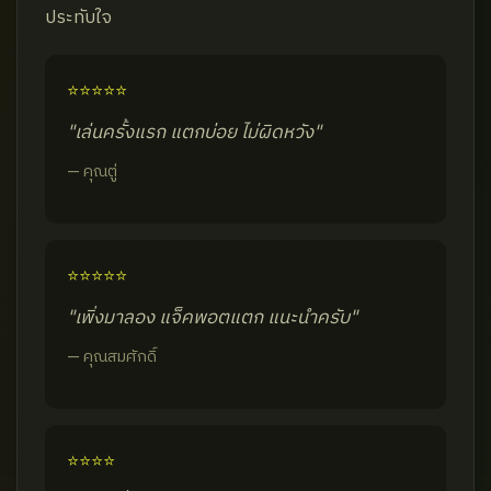
ประทับใจ
⭐⭐⭐⭐⭐
"เล่นครั้งแรก แตกบ่อย ไม่ผิดหวัง"
— คุณตู่
⭐⭐⭐⭐⭐
"เพิ่งมาลอง แจ็คพอตแตก แนะนำครับ"
— คุณสมศักดิ์
⭐⭐⭐⭐