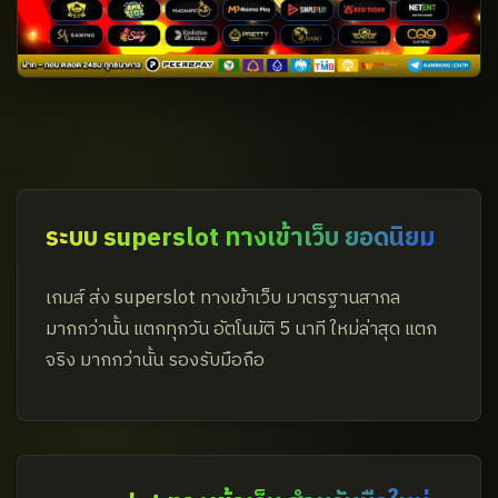
ระบบ superslot ทางเข้าเว็บ ยอดนิยม
เกมส์ ส่ง superslot ทางเข้าเว็บ มาตรฐานสากล
มากกว่านั้น แตกทุกวัน อัตโนมัติ 5 นาที ใหม่ล่าสุด แตก
จริง มากกว่านั้น รองรับมือถือ