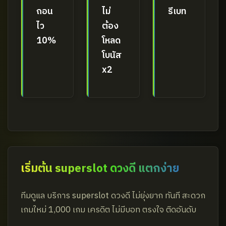
ถอน
ไม่
รีเบท
ไว
ต้อง
10%
โหลด
โบนัส
x2
เริ่มต้น superslot ดวงดี แตกง่าย
ทีมดูแล บริการ superslot ดวงดี ไม่ยุ่งยาก ทันที สะดวก
เกมใหม่ 1,000 เกม เครดิต ไม่มีบอท ตรงใจ ติดอันดับ