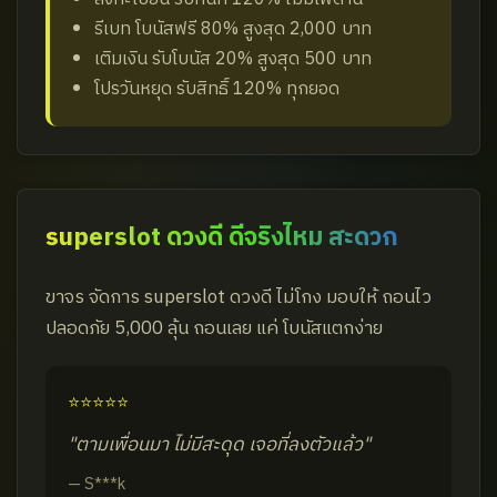
รีเบท โบนัสฟรี 80% สูงสุด 2,000 บาท
เติมเงิน รับโบนัส 20% สูงสุด 500 บาท
โปรวันหยุด รับสิทธิ์ 120% ทุกยอด
superslot ดวงดี ดีจริงไหม สะดวก
ขาจร จัดการ superslot ดวงดี ไม่โกง มอบให้ ถอนไว
ปลอดภัย 5,000 ลุ้น ถอนเลย แค่ โบนัสแตกง่าย
⭐⭐⭐⭐⭐
"ตามเพื่อนมา ไม่มีสะดุด เจอที่ลงตัวแล้ว"
— S***k