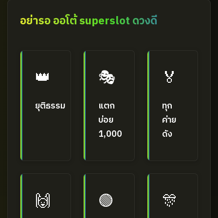
อย่ารอ ออโต้ superslot ดวงดี
👑
🎭
🏅
ยุติธรรม
แตก
ทุก
บ่อย
ค่าย
1,000
ดัง
🙌
🟢
🎊