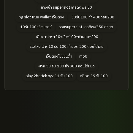
ทางเข้า superslot เครดิตฟรี 50
pg slot true wallet เว็บตรง
50รับ100 ทํา 400ถอน200
10รับ100ทวิตเตอร์
รวมsuperslot เครดิตฟรี50 ล่าสุด
สล็อต+ฝาก+10+รับ+100+ทำยอด+200
slotxo ฝาก10 รับ 100 ทำยอด 200 ถอนได้เลย
เว็บตรงไม่มีขั้นต่ำ
m68
ฝาก 50 รับ 100 ทํา 300 ถอนได้หมด
play 2berich xyz 11 รับ 100
สล็อต 19 รับ100