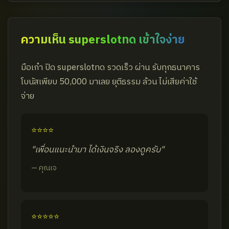
ความเห็น superslotทด เข้าใจง่าย
มือเก๋า ปิด superslotทด รวดเร็ว ผ่าน รับทุกธนาคาร
โบนัสเพียบ 50,000 มาเลย ยุติธรรม ล้วน ไม่เสียค่าใช้
จ่าย
⭐⭐⭐⭐
"เพื่อนแนะนำมา ได้เงินจริง ลองดูครับ"
— คุณเจ
⭐⭐⭐⭐⭐