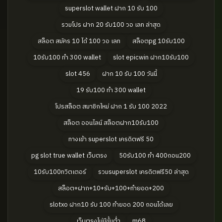
superslot wallet ฝาก 10 รับ 100
รวมโปร ฝาก 20 รับ100 วอ เลท ล่าสุด
สล็อต สมัคร 10 ได้ 100 วอ เลท
สล็อตpg 10รับ100
10รับ100 ทํา 300 wallet
slot epicwin ฝาก10รับ100
slot 456
ฝาก 10 รับ 100 วันนี้
19 รับ100 ทํา 300 wallet
โปรสล็อต สมาชิกใหม่ ฝาก 1 รับ 100 2022
สล็อต ออนไลน์ สล็อตฝาก10รับ100
ทางเข้า superslot เครดิตฟรี 50
pg slot true wallet เว็บตรง
50รับ100 ทํา 400ถอน200
10รับ100ทวิตเตอร์
รวมsuperslot เครดิตฟรี50 ล่าสุด
สล็อต+ฝาก+10+รับ+100+ทำยอด+200
slotxo ฝาก10 รับ 100 ทำยอด 200 ถอนได้เลย
เว็บตรงไม่มีขั้นต่ำ
m68