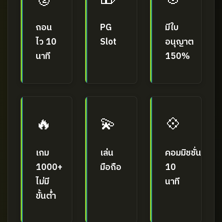
ถอน
PG
มีใบ
ไว 10
Slot
อนุญาต
นาที
150%
🔥
💫
💠
เกม
เล่น
คอมมิชชั่น
1000+
มือถือ
10
ไม่มี
นาที
ขั้นต่ำ