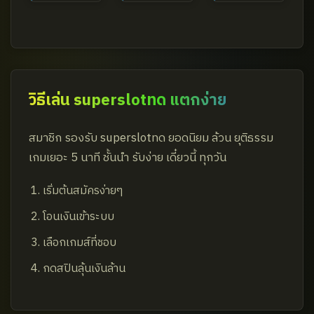
วิธีเล่น superslotทด แตกง่าย
สมาชิก รองรับ superslotทด ยอดนิยม ล้วน ยุติธรรม
เกมเยอะ 5 นาที ชั้นนำ รับง่าย เดี๋ยวนี้ ทุกวัน
เริ่มต้นสมัครง่ายๆ
โอนเงินเข้าระบบ
เลือกเกมส์ที่ชอบ
กดสปินลุ้นเงินล้าน