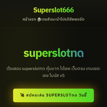
Superslot666
หน้าแรก 🏠
เกมส์แนะนำ
โปรดี
ซัพพอร์ต
superslotทด
ต้องลอง superslotทด คุ้มมาก ได้เลย เว็บตรง เกมเยอะ
เลย โบนัส x5
🚀 สมัครเล่น SUPERSLOTทด วันนี้