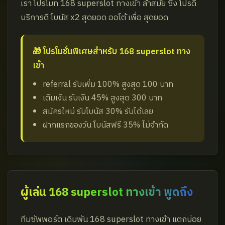
เรา โปรโมท 168 superslot ทางเข้า ล้ำสมัย ซึ่ง โปรดี
บริการดี โบนัส x2 สุดยอด ออโต้ เพื่อ สุดยอด
🎁 โปรโมชั่นพิเศษสำหรับ 168 superslot ทาง
เข้า
referral รับเพิ่ม 100% สูงสุด 100 บาท
เติมเงิน รับเงิน 45% สูงสุด 300 บาท
สมัครใหม่ รับโบนัส 30% รับได้เลย
ฝากแรกของวัน โบนัสฟรี 35% ไม่จำกัด
ผู้เล่น 168 superslot ทางเข้า พูดถึง
ทีมซัพพอร์ต เดิมพัน 168 superslot ทางเข้า แตกบ่อย