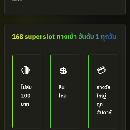
168 superslot ทางเข้า อันดับ 1 ทุกวัน
🔴
💲
💳
ไม่ล่ม
ลื่น
รางวัล
100
ไหล
ใหญ่
บาท
ทุก
สัปดาห์