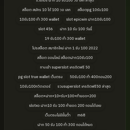
รวมโปร ฝาก 20 รับ100 วอ เลท ล่าสุด
สล็อต สมัคร 10 ได้ 100 วอ เลท
สล็อตpg 10รับ100
10รับ100 ทํา 300 wallet
slot epicwin ฝาก10รับ100
slot 456
ฝาก 10 รับ 100 วันนี้
19 รับ100 ทํา 300 wallet
โปรสล็อต สมาชิกใหม่ ฝาก 1 รับ 100 2022
สล็อต ออนไลน์ สล็อตฝาก10รับ100
ทางเข้า superslot เครดิตฟรี 50
pg slot true wallet เว็บตรง
50รับ100 ทํา 400ถอน200
10รับ100ทวิตเตอร์
รวมsuperslot เครดิตฟรี50 ล่าสุด
สล็อต+ฝาก+10+รับ+100+ทำยอด+200
slotxo ฝาก10 รับ 100 ทำยอด 200 ถอนได้เลย
เว็บตรงไม่มีขั้นต่ำ
m68
ฝาก 50 รับ 100 ทํา 300 ถอนได้หมด