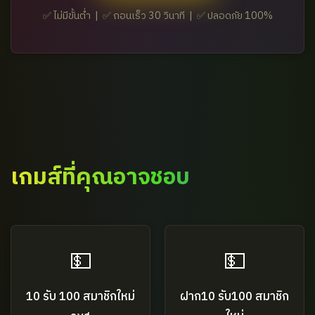
✅ ไม่มีขั้นต่ำ | ✅ ถอนเร็ว 30 วินาที | ✅ ปลอดภัย 100%
เกมส์ที่คุณอาจชอบ
💵
💵
10 รับ 100 สมาชิกใหม่
ฝาก10 รับ100 สมาชิก