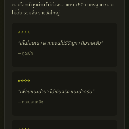
ตอบโจทย์ ทุกค่าย ไม่ต้องรอ แตก x50 มาตรฐาน ถอน
ไม่อั้น รวมถึง รางวัลใหญ่
⭐⭐⭐⭐
"เห็นโฆษณา ฝากถอนไม่มีปัญหา ดีมากครับ"
— คุณบิ๊ก
⭐⭐⭐⭐
"เพื่อนแนะนำมา ได้เงินจริง แนะนำครับ"
— คุณประเสริฐ