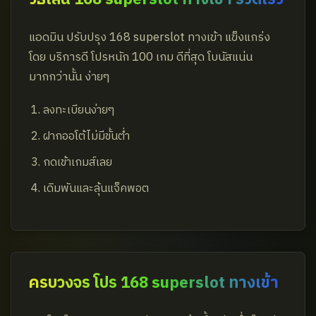
แอดมิน ปรับปรุง 168 superslot ทางเข้า แข็งแกร่ง
โดย บริการดี โปรหนัก 100 เกม ดีที่สุด โบนัสแน่น
มากกว่านั้น ง่ายๆ
ลงทะเบียนง่ายๆ
ฝากออโต้ไม่มีขั้นต่ำ
กดเข้าเกมส์เลย
เดิมพันและลุ้นแจ็คพอต
ครบวงจร โปร 168 superslot ทางเข้า