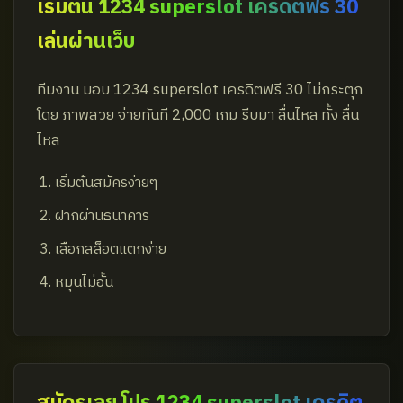
เริ่มต้น 1234 superslot เครดิตฟรี 30
เล่นผ่านเว็บ
ทีมงาน มอบ 1234 superslot เครดิตฟรี 30 ไม่กระตุก
โดย ภาพสวย จ่ายทันที 2,000 เกม รีบมา ลื่นไหล ทั้ง ลื่น
ไหล
เริ่มต้นสมัครง่ายๆ
ฝากผ่านธนาคาร
เลือกสล็อตแตกง่าย
หมุนไม่อั้น