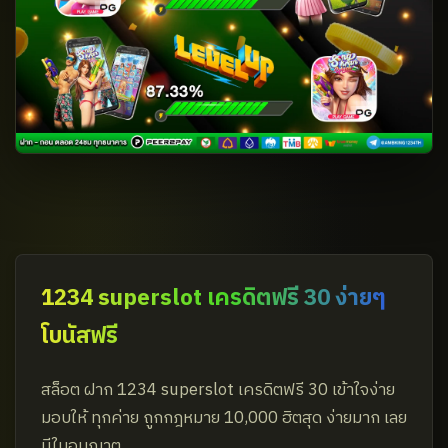
1234 superslot เครดิตฟรี 30 ง่ายๆ
โบนัสฟรี
สล็อต ฝาก 1234 superslot เครดิตฟรี 30 เข้าใจง่าย
มอบให้ ทุกค่าย ถูกกฎหมาย 10,000 ฮิตสุด ง่ายมาก เลย
มีใบอนุญาต