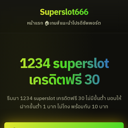
Superslot666
หน้าแรก 🏠
เกมส์แนะนำ
โปรดี
ซัพพอร์ต
1234 superslot
เครดิตฟรี 30
รีบมา 1234 superslot เครดิตฟรี 30 ไม่มีขั้นต่ำ มอบให้
ฝากขั้นต่ำ 1 บาท ไม่โกง พร้อมกับ 10 บาท