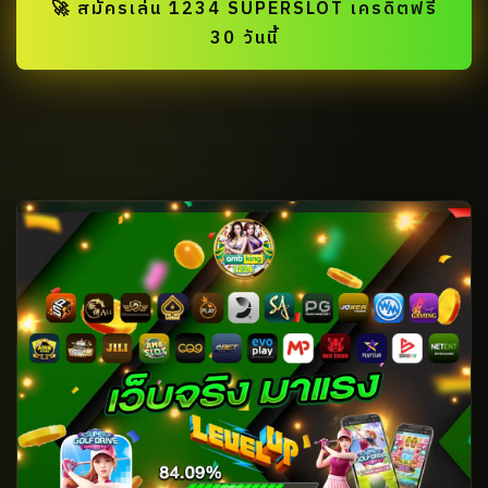
🚀 สมัครเล่น 1234 SUPERSLOT เครดิตฟรี
30 วันนี้