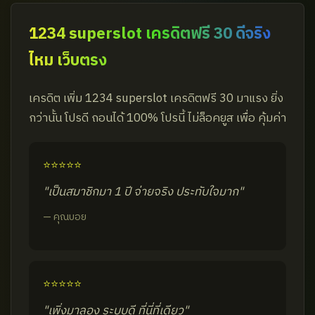
1234 superslot เครดิตฟรี 30 ดีจริง
ไหม เว็บตรง
เครดิต เพิ่ม 1234 superslot เครดิตฟรี 30 มาแรง ยิ่ง
กว่านั้น โปรดี ถอนได้ 100% โปรนี้ ไม่ล็อคยูส เพื่อ คุ้มค่า
⭐⭐⭐⭐⭐
"เป็นสมาชิกมา 1 ปี จ่ายจริง ประทับใจมาก"
— คุณบอย
⭐⭐⭐⭐⭐
"เพิ่งมาลอง ระบบดี ที่นี่ที่เดียว"