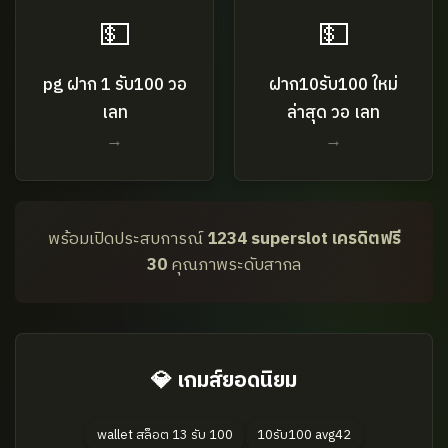
💵
💵
pg ฝาก 1 รับ100 วอ
ฝาก10รับ100 ใหม่
เลท
ล่าสุด วอ เลท
→
→
พร้อมเปิดประสบการณ์
1234 superslot เครดิตฟรี
30
คุณภาพระดับสากล
💎 เกมส์ยอดนิยม
wallet สล็อต 13 รับ 100
10รับ100 avg42