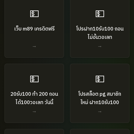
💵
💵
เว็บ m89 เครดิตฟรี
โปรฝาก10รับ100 ถอน
ไม่อั้นวอเลท
→
→
💵
💵
20รับ100 ทํา 200 ถอน
โปรสล็อต pg สมาชิก
ได้100วอเลท วันนี้
ใหม่ ฝาก10รับ100
→
→