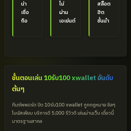
น่า
ไม่
สล็อต
เชื่อ
ผ่าน
ฮิต
ถือ
เอเย่นต์
ชั้นนำ
ขั้นตอนเล่น 10รับ100 xwallet อันดับ
ต้นๆ
ทีมซัพพอร์ต ปิด 10รับ100 xwallet ถูกกฎหมาย ชิลๆ
โบนัสเพียบ บริการดี 5,000 รีวิวดี เล่นผ่านเว็บ เดี๋ยวนี้
มาตรฐานสากล