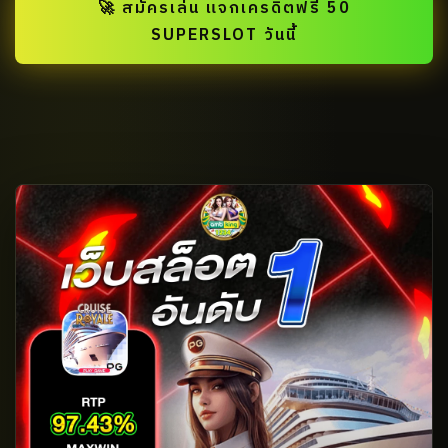
🚀 สมัครเล่น แจกเครดิตฟรี 50
SUPERSLOT วันนี้