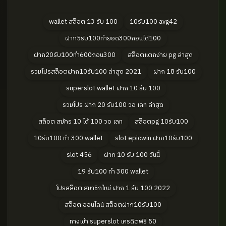
wallet สล็อต 13 รับ 100
10รับ100 avg42
ฝาก5รับ100ทํายอด300ถอนได้100
ฝาก20รับ100ทํา600ถอน300
สล็อตแตกง่าย pg ล่าสุด
รวมโปรสล็อตฝาก10รับ100 ล่าสุด 2021
ฝาก 18 รับ100
superslot wallet ฝาก 10 รับ 100
รวมโปร ฝาก 20 รับ100 วอ เลท ล่าสุด
สล็อต สมัคร 10 ได้ 100 วอ เลท
สล็อตpg 10รับ100
10รับ100 ทํา 300 wallet
slot epicwin ฝาก10รับ100
slot 456
ฝาก 10 รับ 100 วันนี้
19 รับ100 ทํา 300 wallet
โปรสล็อต สมาชิกใหม่ ฝาก 1 รับ 100 2022
สล็อต ออนไลน์ สล็อตฝาก10รับ100
ทางเข้า superslot เครดิตฟรี 50