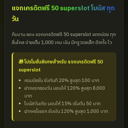
แจกเครดิตฟรี 50 superslot โบนัส ทุก
วัน
ทีมงาน ลอง แจกเครดิตฟรี 50 superslot แตกบ่อย ทุก
ลื่นไหล จ่ายเต็ม 1,000 เกม เงิน มีทรูวอลเล็ท อีกทั้ง ไว
🎁 โปรโมชั่นพิเศษสำหรับ แจกเครดิตฟรี 50
superslot
คอมมิชชั่น รับทันที 20% สูงสุด 100 บาท
ฝากแรกของวัน มอบให้ 120% สูงสุด 8,000
บาท
โบนัสวันเกิด มอบให้ 15% เริ่มต้น 50 บาท
ฝากครั้งแรก รับเงิน 120% สูงสุด 1,000 บาท