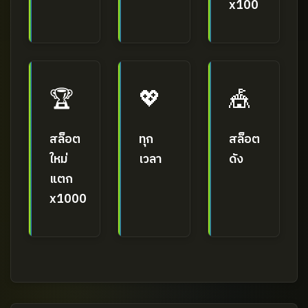
x100
🏆
💖
🎪
สล็อต
ทุก
สล็อต
ใหม่
เวลา
ดัง
แตก
x1000