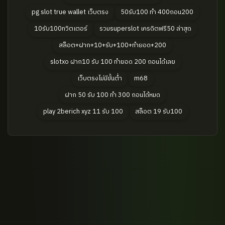
pg slot true wallet เว็บตรง
50รับ100 ทํา 400ถอน200
10รับ100ทวิตเตอร์
รวมsuperslot เครดิตฟรี50 ล่าสุด
สล็อต+ฝาก+10+รับ+100+ทำยอด+200
slotxo ฝาก10 รับ 100 ทำยอด 200 ถอนได้เลย
เว็บตรงไม่มีขั้นต่ำ
m68
ฝาก 50 รับ 100 ทํา 300 ถอนได้หมด
play 2berich xyz 11 รับ 100
สล็อต 19 รับ100