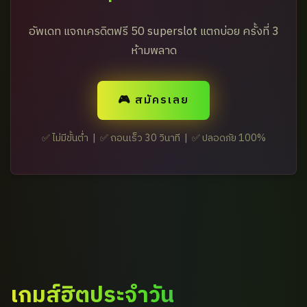
อัพเดท แจกเครดิตฟรี 50 superslot แตกบ่อย ครั้งที่ 3
ห้ามพลาด
🎮 สมัครเลย
✅ ไม่มีขั้นต่ำ | ✅ ถอนเร็ว 30 วินาที | ✅ ปลอดภัย 100%
เกมส์ฮิตประจำวัน