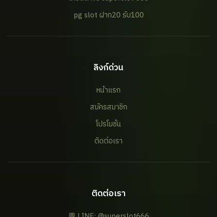
pg slot ฝาก20 รับ100
ลิงก์ด่วน
หน้าแรก
สมัครสมาชิก
โปรโมชั่น
ติดต่อเรา
ติดต่อเรา
💬 LINE: @superslot666