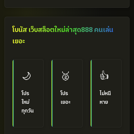
โบนัส เว็บสล็อตใหม่ล่าสุด888 คนเล่น
เยอะ
🌙
🥈
👍
โปร
โปร
ไม่หนี
ใหม่
เยอะ
หาย
ทุกวัน