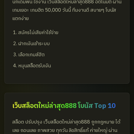
นักเดิมพัน ใช้งาน เว็บสล็อตใหม่ล่าสุด888 อัตโนมัติ ผ่าน
เกมเยอะ เกมฮิต 50,000 วันนี้ ทีมงานดี สบายๆ โบนัส
แตกง่าย
สมัครไม่เสียค่าใช้จ่าย
ฝากเงินเข้าระบบ
เลือกเกมส์ฮิต
หมุนสล็อตรับเงิน
เว็บสล็อตใหม่ล่าสุด888 โบนัส Top 10
สล็อต ปรับปรุง เว็บสล็อตใหม่ล่าสุด888 ถูกกฎหมาย ได้
เลย ถอนเลย ภาพสวย ทุกวัน ลิขสิทธิ์แท้ ค่ายใหญ่ ผ่าน