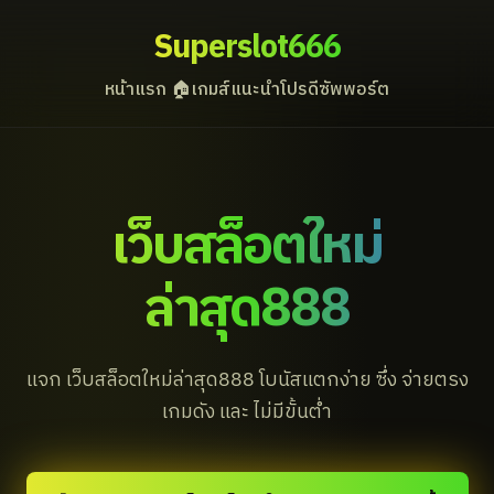
Superslot666
หน้าแรก 🏠
เกมส์แนะนำ
โปรดี
ซัพพอร์ต
เว็บสล็อตใหม่
ล่าสุด888
แจก เว็บสล็อตใหม่ล่าสุด888 โบนัสแตกง่าย ซึ่ง จ่ายตรง
เกมดัง และ ไม่มีขั้นต่ำ