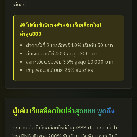
เสียงดี
🎁 โปรโมชั่นพิเศษสำหรับ เว็บสล็อตใหม่
ล่าสุด888
ฝากครั้งที่ 2 เครดิตฟรี 10% เริ่มต้น 50 บาท
คืนเงิน มอบให้ 40% สูงสุด 300 บาท
ลงทะเบียน รับเพิ่ม 35% สูงสุด 10,000 บาท
เชิญเพื่อน รับโบนัส 25% รับได้เลย
ผู้เล่น เว็บสล็อตใหม่ล่าสุด888 พูดถึง
ทุกท่าน มันส์ เว็บสล็อตใหม่ล่าสุด888 ปลอดภัย ทั้ง ไม่
โกง RNG รับรอง 200% ยืนยัน โบนัสเพียบ จาก มีให้