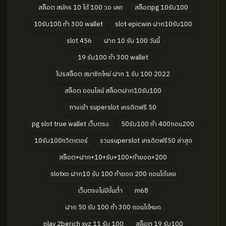
สล็อต สมัคร 10 ได้ 100 วอ เลท
สล็อตpg 10รับ100
10รับ100 ทํา 300 wallet
slot epicwin ฝาก10รับ100
slot 456
ฝาก 10 รับ 100 วันนี้
19 รับ100 ทํา 300 wallet
โปรสล็อต สมาชิกใหม่ ฝาก 1 รับ 100 2022
สล็อต ออนไลน์ สล็อตฝาก10รับ100
ทางเข้า superslot เครดิตฟรี 50
pg slot true wallet เว็บตรง
50รับ100 ทํา 400ถอน200
10รับ100ทวิตเตอร์
รวมsuperslot เครดิตฟรี50 ล่าสุด
สล็อต+ฝาก+10+รับ+100+ทำยอด+200
slotxo ฝาก10 รับ 100 ทำยอด 200 ถอนได้เลย
เว็บตรงไม่มีขั้นต่ำ
m68
ฝาก 50 รับ 100 ทํา 300 ถอนได้หมด
play 2berich xyz 11 รับ 100
สล็อต 19 รับ100