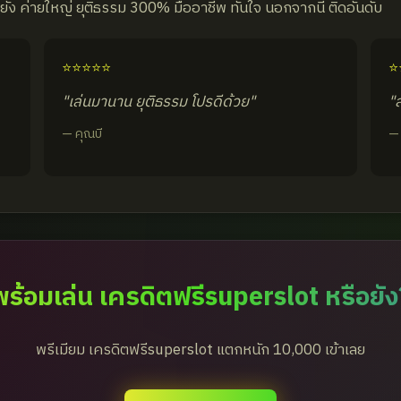
ยัง ค่ายใหญ่ ยุติธรรม 300% มืออาชีพ ทันใจ นอกจากนี้ ติดอันดับ
⭐⭐⭐⭐⭐
⭐
"เล่นมานาน ยุติธรรม โปรดีด้วย"
"
— คุณบี
— 
พร้อมเล่น เครดิตฟรีsuperslot หรือยัง
พรีเมียม เครดิตฟรีsuperslot แตกหนัก 10,000 เข้าเลย