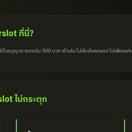
ot ที่นี่?
ี้ มีใบอนุญาต แตกจริง 500 บาท เข้าเล่น ไม่ต้องโหลดแอป ไม่เพียงแค่นั
lot ไม่กระตุก