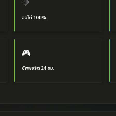
🔶
ออโต้ 100%
🎮
ซัพพอร์ต 24 ชม.