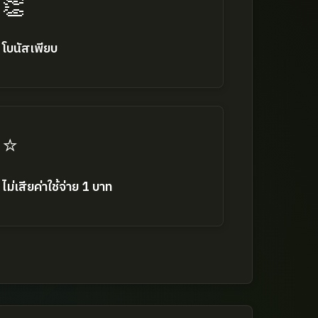
👏
โบนัสเพียบ
⭐
ไม่เสียค่าใช้จ่าย 1 บาท