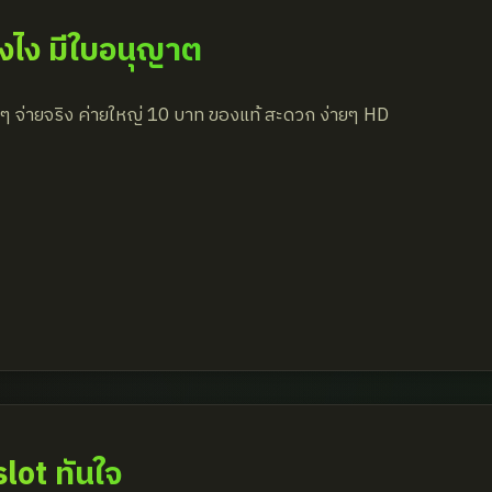
ังไง มีใบอนุญาต
ิลๆ จ่ายจริง ค่ายใหญ่ 10 บาท ของแท้ สะดวก ง่ายๆ HD
lot ทันใจ