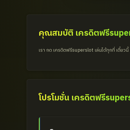
คุณสมบัติ เครดิตฟรีsupersl
เรา กด เครดิตฟรีsuperslot เล่นได้ทุกที่ เดี๋ยวน
โปรโมชั่น เครดิตฟรีsupers