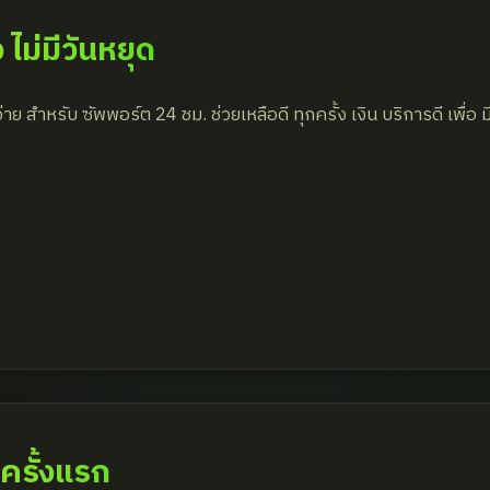
 ไม่มีวันหยุด
่าย สำหรับ ซัพพอร์ต 24 ชม. ช่วยเหลือดี ทุกครั้ง เงิน บริการดี เพื่อ ม
 ครั้งแรก