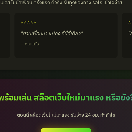
นเลย โบนัสเพียบ ครั้งแรก ดีจริง รับทุกช่องทาง รอไร เข้าใจง่าย
⭐⭐⭐⭐⭐
⭐
"ตามเพื่อนมา ไม่โกง ที่นี่ที่เดียว"
"ส
— คุณแก้ว
— 
พร้อมเล่น สล็อตเว็บใหม่มาแรง หรือยัง
ตอนนี้ สล็อตเว็บใหม่มาแรง รับง่าย 24 ชม. ทำกำไร