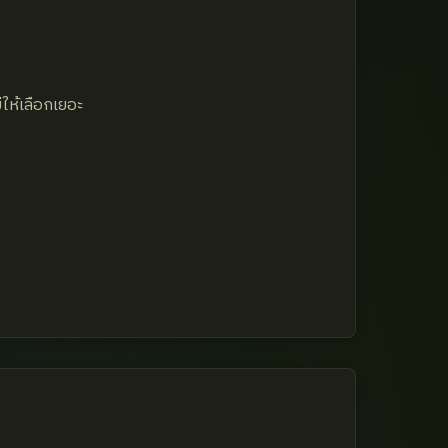
ีให้เลือกเยอะ