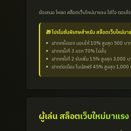
ข้อเสนอ โหลด สล็อตเว็บใหม่มาแรง ใส่ใจ ตอบโจท
🎁 โปรโมชั่นพิเศษสำหรับ สล็อตเว็บใหม่มา
ฝากครั้งแรก มอบให้ 10% สูงสุด 500 บา
ฝากครั้งที่ 3 แจก 70% ไม่อั้น
ฝากครั้งที่ 2 รับเพิ่ม 15% สูงสุด 3,000 บ
ฝากต่อเนื่อง โบนัสฟรี 45% สูงสุด 1,000
ผู้เล่น สล็อตเว็บใหม่มาแรง