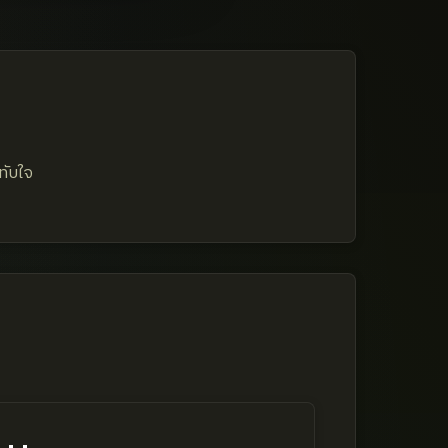
ทับใจ