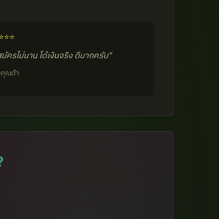
⭐⭐⭐
มัครไม่นาน ได้เงินจริง ดีมากครับ"
คุณต้า
?