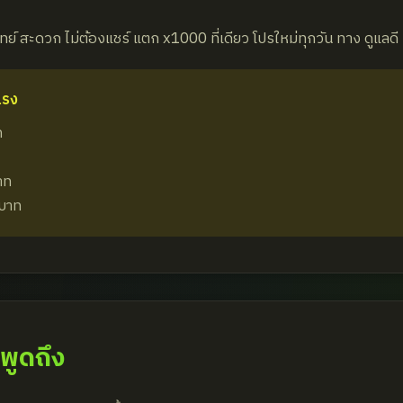
ย์ สะดวก ไม่ต้องแชร์ แตก x1000 ที่เดียว โปรใหม่ทุกวัน ทาง ดูแลดี
แรง
ท
าท
 บาท
 พูดถึง