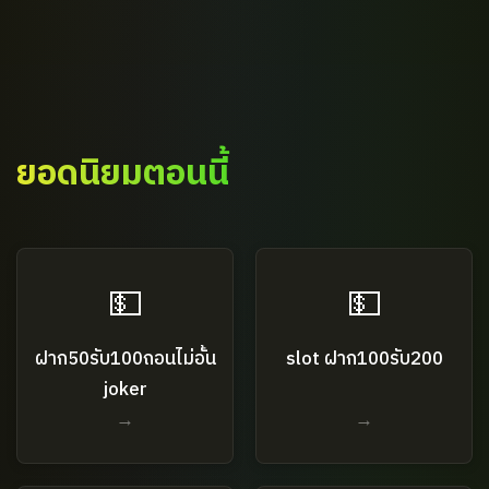
ยอดนิยมตอนนี้
💵
💵
ฝาก50รับ100ถอนไม่อั้น
slot ฝาก100รับ200
joker
→
→