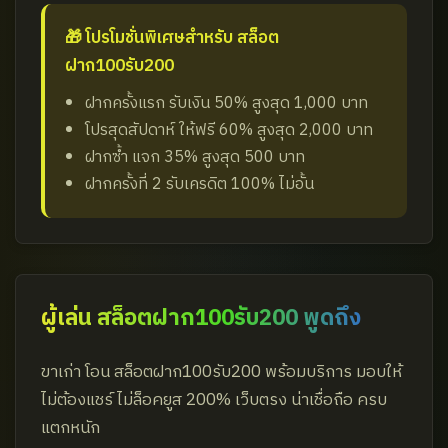
🎁 โปรโมชั่นพิเศษสำหรับ สล็อต
ฝาก100รับ200
ฝากครั้งแรก รับเงิน 50% สูงสุด 1,000 บาท
โปรสุดสัปดาห์ ให้ฟรี 60% สูงสุด 2,000 บาท
ฝากซ้ำ แจก 35% สูงสุด 500 บาท
ฝากครั้งที่ 2 รับเครดิต 100% ไม่อั้น
ผู้เล่น สล็อตฝาก100รับ200 พูดถึง
ขาเก่า โอน สล็อตฝาก100รับ200 พร้อมบริการ มอบให้
ไม่ต้องแชร์ ไม่ล็อคยูส 200% เว็บตรง น่าเชื่อถือ ครบ
แตกหนัก