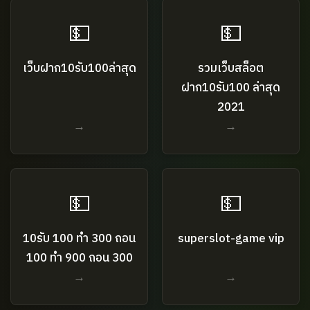
💵
💵
เว็บฝาก10รับ100ล่าสุด
รวมเว็บสล็อต
ฝาก10รับ100 ล่าสุด
2021
→
→
💵
💵
10รับ 100 ทํา 300 ถอน
superslot-game vip
100 ทำ 900 ถอน 300
→
→