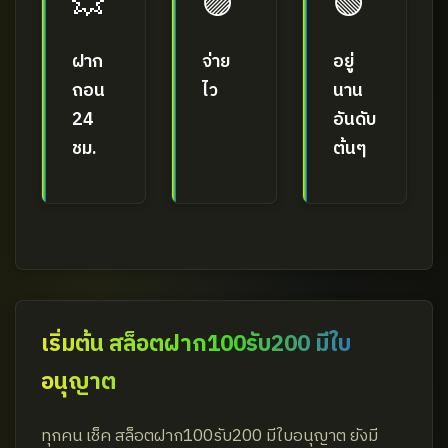
💥
🟣
🟢
ฝาก
จ่าย
อยู่
ถอน
ไว
นาน
24
อันดับ
ชม.
ต้นๆ
เริ่มต้น สล็อตฝาก100รับ200 มีใบ
อนุญาต
ทุกคน เช็ค สล็อตฝาก100รับ200 มีใบอนุญาต ยังมี