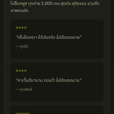
ไม่ล็อคยูส ทุกค่าย 1,000 เกม สุดมัน ยุติธรรม รวมถึง
ภาพคมชัด
⭐⭐⭐⭐
"เห็นโฆษณา ได้เงินจริง ไม่ต้องรอนาน"
— คุณโย
⭐⭐⭐⭐
"หาเว็บดีมานาน ถอนไว ไม่ต้องรอนาน"
— คุณพิมพ์
⭐⭐⭐⭐⭐