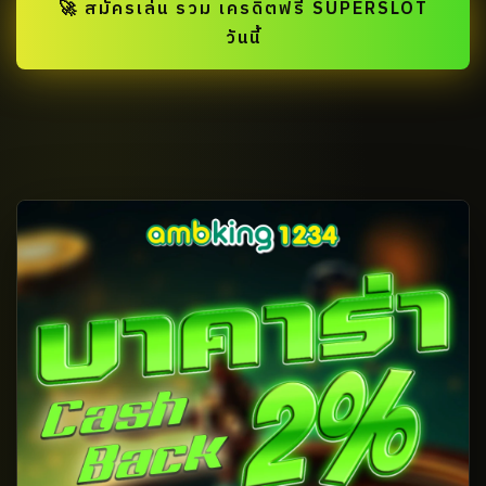
🚀 สมัครเล่น รวม เครดิตฟรี SUPERSLOT
วันนี้