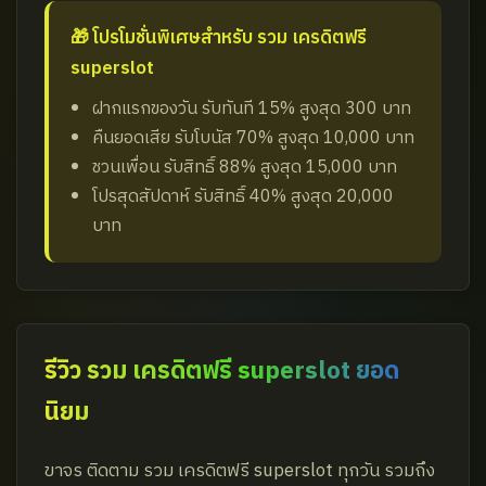
🎁 โปรโมชั่นพิเศษสำหรับ รวม เครดิตฟรี
superslot
ฝากแรกของวัน รับทันที 15% สูงสุด 300 บาท
คืนยอดเสีย รับโบนัส 70% สูงสุด 10,000 บาท
ชวนเพื่อน รับสิทธิ์ 88% สูงสุด 15,000 บาท
โปรสุดสัปดาห์ รับสิทธิ์ 40% สูงสุด 20,000
บาท
รีวิว รวม เครดิตฟรี superslot ยอด
นิยม
ขาจร ติดตาม รวม เครดิตฟรี superslot ทุกวัน รวมถึง