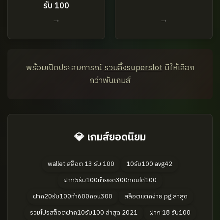
รับ 100
→
→
พร้อมเปิดประสบการณ์
รวมลิ้งsuperslot
มีให้เลือก
กว่าพันเกมส์
💎 เกมส์ยอดนิยม
wallet สล็อต 13 รับ 100
10รับ100 avg42
ฝาก5รับ100ทํายอด300ถอนได้100
ฝาก20รับ100ทํา600ถอน300
สล็อตแตกง่าย pg ล่าสุด
รวมโปรสล็อตฝาก10รับ100 ล่าสุด 2021
ฝาก 18 รับ100