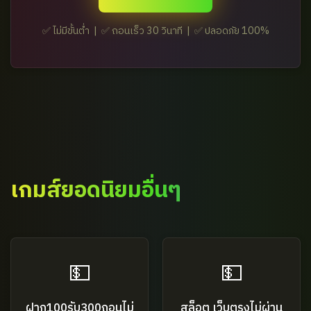
✅ ไม่มีขั้นต่ำ | ✅ ถอนเร็ว 30 วินาที | ✅ ปลอดภัย 100%
เกมส์ยอดนิยมอื่นๆ
💵
💵
ฝาก100รับ300ถอนไม่
สล็อต เว็บตรงไม่ผ่าน