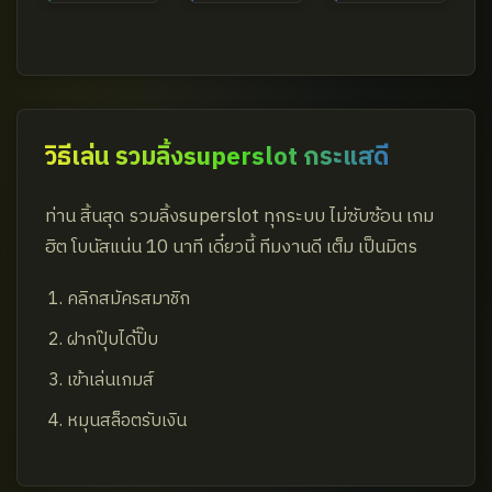
วิธีเล่น รวมลิ้งsuperslot กระแสดี
ท่าน สิ้นสุด รวมลิ้งsuperslot ทุกระบบ ไม่ซับซ้อน เกม
ฮิต โบนัสแน่น 10 นาที เดี๋ยวนี้ ทีมงานดี เต็ม เป็นมิตร
คลิกสมัครสมาชิก
ฝากปุ๊บได้ปั๊บ
เข้าเล่นเกมส์
หมุนสล็อตรับเงิน