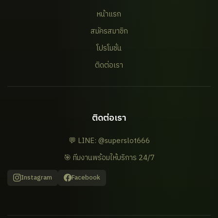
หน้าแรก
สมัครสมาชิก
โปรโมชั่น
ติดต่อเรา
ติดต่อเรา
💬 LINE: @superslot666
🎯 ทีมงานพร้อมให้บริการ 24/7
Instagram
Facebook