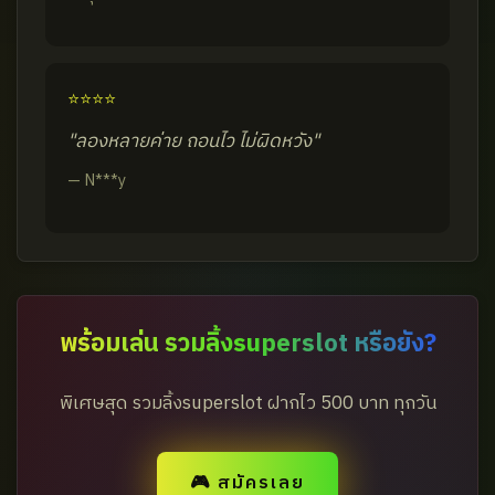
⭐⭐⭐⭐
"ลองหลายค่าย ถอนไว ไม่ผิดหวัง"
— N***y
พร้อมเล่น รวมลิ้งsuperslot หรือยัง?
พิเศษสุด รวมลิ้งsuperslot ฝากไว 500 บาท ทุกวัน
🎮 สมัครเลย