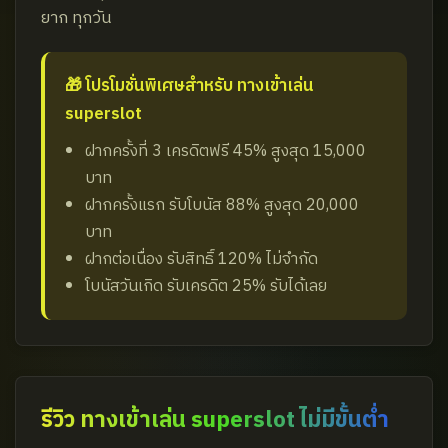
ยาก ทุกวัน
🎁 โปรโมชั่นพิเศษสำหรับ ทางเข้าเล่น
superslot
ฝากครั้งที่ 3 เครดิตฟรี 45% สูงสุด 15,000
บาท
ฝากครั้งแรก รับโบนัส 88% สูงสุด 20,000
บาท
ฝากต่อเนื่อง รับสิทธิ์ 120% ไม่จำกัด
โบนัสวันเกิด รับเครดิต 25% รับได้เลย
รีวิว ทางเข้าเล่น superslot ไม่มีขั้นต่ำ