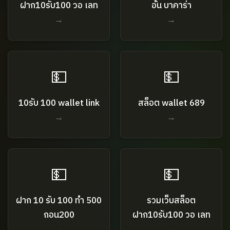
ฝาก10รับ100 วอ เลท
อั้น บาคาร่า
→
→
💵
💵
10รับ 100 wallet link
สล็อต wallet 689
→
→
💵
💵
ฝาก 10 รับ 100 ทํา 500
รวมเว็บสล็อต
ถอน200
ฝาก10รับ100 วอ เลท
→
→