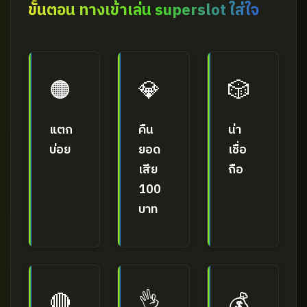
ขั้นตอน ทางเข้าเล่น superslot ใส่ใจ
🟠
💎
🎲
แตก
คืน
น่า
บ่อย
ยอด
เชื่อ
เสีย
ถือ
100
บาท
🔴
👌
💰