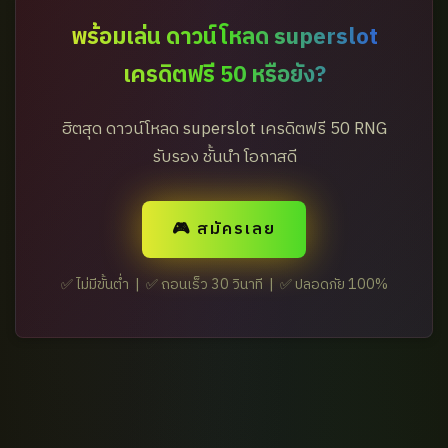
พร้อมเล่น ดาวน์โหลด superslot
เครดิตฟรี 50 หรือยัง?
ฮิตสุด ดาวน์โหลด superslot เครดิตฟรี 50 RNG
รับรอง ชั้นนำ โอกาสดี
🎮 สมัครเลย
✅ ไม่มีขั้นต่ำ | ✅ ถอนเร็ว 30 วินาที | ✅ ปลอดภัย 100%