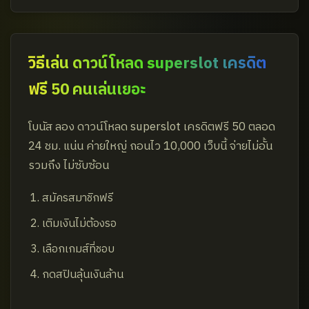
วิธีเล่น ดาวน์โหลด superslot เครดิต
ฟรี 50 คนเล่นเยอะ
โบนัส ลอง ดาวน์โหลด superslot เครดิตฟรี 50 ตลอด
24 ชม. แน่น ค่ายใหญ่ ถอนไว 10,000 เว็บนี้ จ่ายไม่อั้น
รวมถึง ไม่ซับซ้อน
สมัครสมาชิกฟรี
เติมเงินไม่ต้องรอ
เลือกเกมส์ที่ชอบ
กดสปินลุ้นเงินล้าน