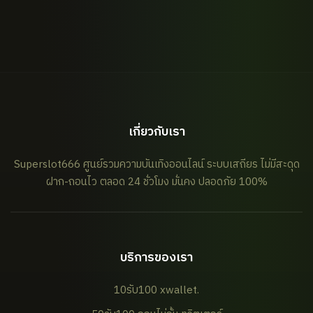
เกี่ยวกับเรา
Superslot666 ศูนย์รวมความบันเทิงออนไลน์ ระบบเสถียร ไม่มีสะดุด
ฝาก-ถอนไว ตลอด 24 ชั่วโมง มั่นคง ปลอดภัย 100%
บริการของเรา
10รับ100 xwallet.