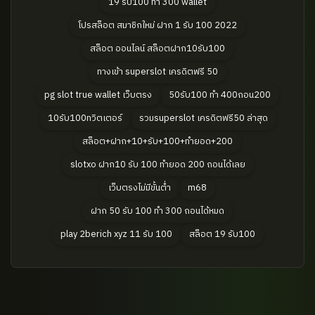
19 รับ100 ทํา 300 wallet
โปรสล็อต สมาชิกใหม่ ฝาก 1 รับ 100 2022
สล็อต ออนไลน์ สล็อตฝาก10รับ100
ทางเข้า superslot เครดิตฟรี 50
pg slot true wallet เว็บตรง
50รับ100 ทํา 400ถอน200
10รับ100ทวิตเตอร์
รวมsuperslot เครดิตฟรี50 ล่าสุด
สล็อต+ฝาก+10+รับ+100+ทำยอด+200
slotxo ฝาก10 รับ 100 ทำยอด 200 ถอนได้เลย
เว็บตรงไม่มีขั้นต่ำ
m68
ฝาก 50 รับ 100 ทํา 300 ถอนได้หมด
play 2berich xyz 11 รับ 100
สล็อต 19 รับ100