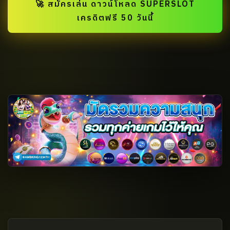
🚀 สมัครเล่น ดาวน์โหลด SUPERSLOT
เครดิตฟรี 50 วันนี้