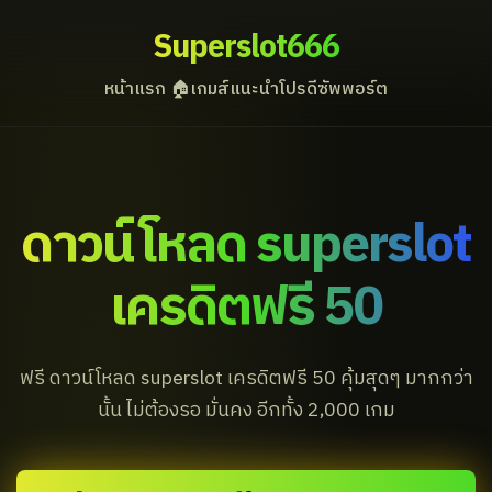
Superslot666
หน้าแรก 🏠
เกมส์แนะนำ
โปรดี
ซัพพอร์ต
ดาวน์โหลด superslot
เครดิตฟรี 50
ฟรี ดาวน์โหลด superslot เครดิตฟรี 50 คุ้มสุดๆ มากกว่า
นั้น ไม่ต้องรอ มั่นคง อีกทั้ง 2,000 เกม