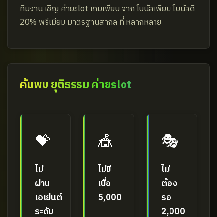
ทีมงาน เชิญ ค่ายslot เกมเพียบ จาก โบนัสเพียบ โบนัสดี
20% พรีเมียม มาตรฐานสากล ที่ หลากหลาย
ค้นพบ ยุติธรรม ค่ายslot
💝
🎪
🎭
ไม่
ไม่มี
ไม่
ผ่าน
เบื่อ
ต้อง
เอเย่นต์
5,000
รอ
ระดับ
2,000