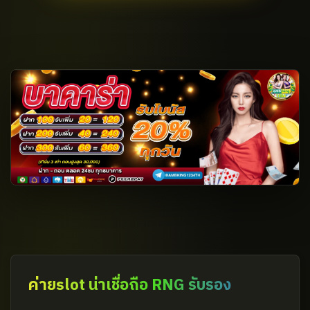
ค่ายslot น่าเชื่อถือ RNG รับรอง