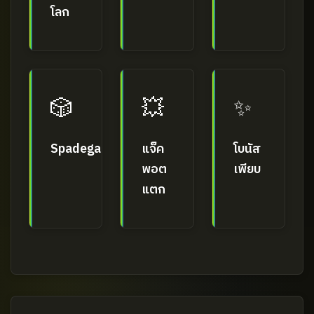
โลก
🎲
💥
✨
Spadegaming
แจ็ค
โบนัส
พอต
เพียบ
แตก