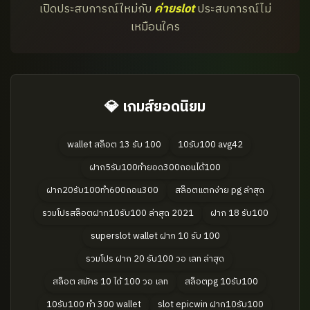
เปิดประสบการณ์ใหม่กับ
ค่ายslot
ประสบการณ์ไม่
เหมือนใคร
💎 เกมส์ยอดนิยม
wallet สล็อต 13 รับ 100
10รับ100 avg42
ฝาก5รับ100ทํายอด300ถอนได้100
ฝาก20รับ100ทํา600ถอน300
สล็อตแตกง่าย pg ล่าสุด
รวมโปรสล็อตฝาก10รับ100 ล่าสุด 2021
ฝาก 18 รับ100
superslot wallet ฝาก 10 รับ 100
รวมโปร ฝาก 20 รับ100 วอ เลท ล่าสุด
สล็อต สมัคร 10 ได้ 100 วอ เลท
สล็อตpg 10รับ100
10รับ100 ทํา 300 wallet
slot epicwin ฝาก10รับ100