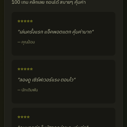
100 เกม คลิกเลย ถอนได้ สบายๆ คุ้มค่า
⭐⭐⭐⭐⭐
"เล่นครั้งแรก แจ็คพอตแตก คุ้มค่ามาก"
— คุณป้อม
⭐⭐⭐⭐⭐
"ลองดู เซิร์ฟเวอร์แรง ตอบไว"
— นักเดิมพัน
⭐⭐⭐⭐